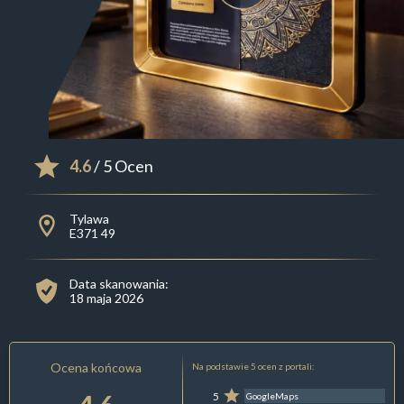
4.6
/ 5 Ocen
Tylawa
E371 49
Data skanowania:
18 maja 2026
Ocena końcowa
Na podstawie 5 ocen z portali:
5
GoogleMaps