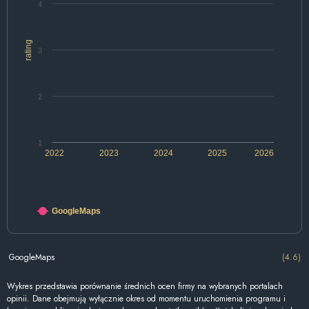
4
rating
3
2
1
2022
2023
2024
2025
2026
GoogleMaps
GoogleMaps
(4.6)
Wykres przedstawia porównanie średnich ocen firmy na wybranych portalach
opinii. Dane obejmują wyłącznie okres od momentu uruchomienia programu i