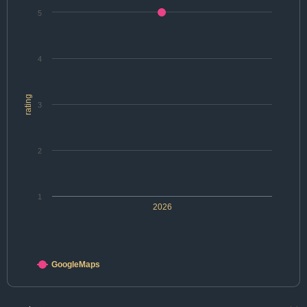
5
4
rating
3
2
1
2026
GoogleMaps