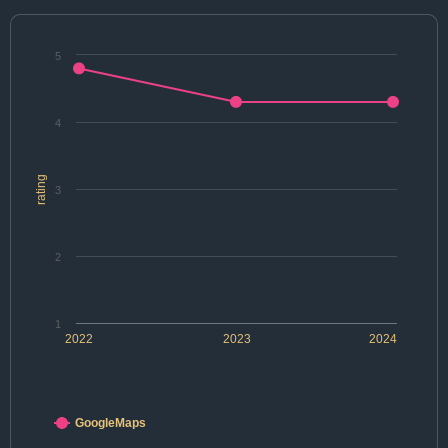
5
4
rating
3
2
1
2022
2023
2024
GoogleMaps