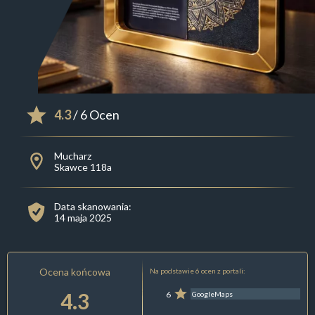
4.3
/ 6 Ocen
Mucharz
Skawce 118a
Data skanowania:
14 maja 2025
Ocena końcowa
Na podstawie 6 ocen z portali:
4.3
6
GoogleMaps