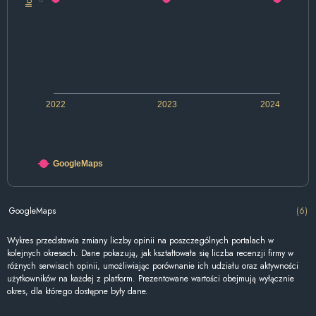
2022
2023
2024
GoogleMaps
GoogleMaps
(6)
Wykres przedstawia zmiany liczby opinii na poszczególnych portalach w
kolejnych okresach. Dane pokazują, jak kształtowała się liczba recenzji firmy w
różnych serwisach opinii, umożliwiając porównanie ich udziału oraz aktywności
użytkowników na każdej z platform. Prezentowane wartości obejmują wyłącznie
okres, dla którego dostępne były dane.