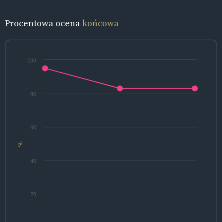
Procentowa ocena
końcowa
100
80
60
%
40
20