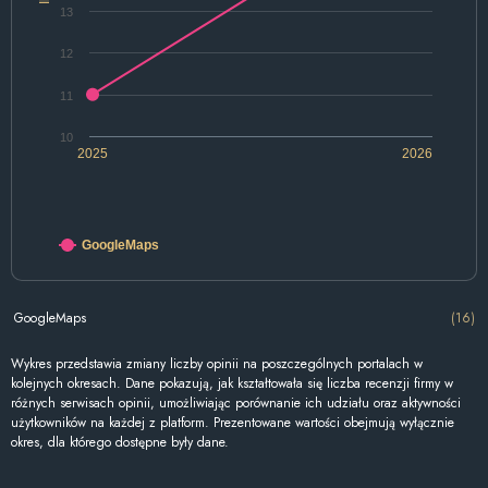
13
12
11
10
2025
2026
GoogleMaps
GoogleMaps
(16)
Wykres przedstawia zmiany liczby opinii na poszczególnych portalach w
kolejnych okresach. Dane pokazują, jak kształtowała się liczba recenzji firmy w
różnych serwisach opinii, umożliwiając porównanie ich udziału oraz aktywności
użytkowników na każdej z platform. Prezentowane wartości obejmują wyłącznie
okres, dla którego dostępne były dane.