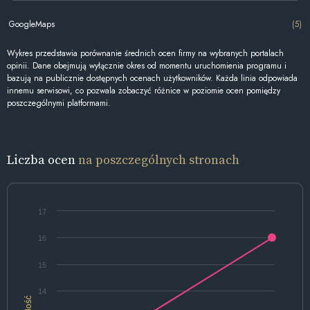
GoogleMaps
(5)
Wykres przedstawia porównanie średnich ocen firmy na wybranych portalach
opinii. Dane obejmują wyłącznie okres od momentu uruchomienia programu i
bazują na publicznie dostępnych ocenach użytkowników. Każda linia odpowiada
innemu serwisowi, co pozwala zobaczyć różnice w poziomie ocen pomiędzy
poszczególnymi platformami.
Liczba ocen
na poszczególnych stronach
17
16
15
14
Ilość