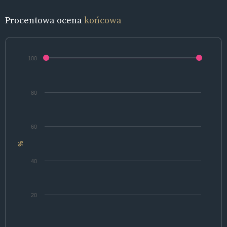
Procentowa ocena
końcowa
100
80
60
%
40
20