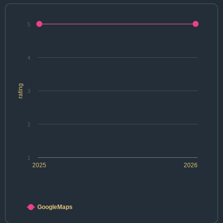
5
4
rating
3
2
1
2025
2026
GoogleMaps