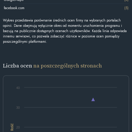
facebook.com
(5)
Wykres przedstawia porównanie średnich ocen firmy na wybranych portalach
opinii. Dane obejmują wyłącznie okres od momentu uruchomienia programu i
bazują na publicznie dostępnych ocenach użytkowników. Każda linia odpowiada
innemu serwisowi, co pozwala zobaczyć różnice w poziomie ocen pomiędzy
poszczególnymi platformami.
Liczba ocen
na poszczególnych stronach
40
30
Ilość
20