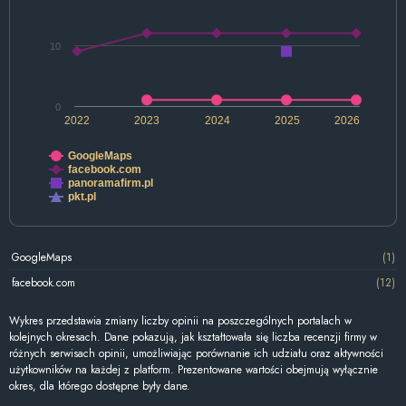
10
0
2022
2023
2024
2025
2026
GoogleMaps
facebook.com
panoramafirm.pl
pkt.pl
GoogleMaps
(1)
facebook.com
(12)
Wykres przedstawia zmiany liczby opinii na poszczególnych portalach w
kolejnych okresach. Dane pokazują, jak kształtowała się liczba recenzji firmy w
różnych serwisach opinii, umożliwiając porównanie ich udziału oraz aktywności
użytkowników na każdej z platform. Prezentowane wartości obejmują wyłącznie
okres, dla którego dostępne były dane.