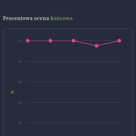
Procentowa ocena
końcowa
100
80
60
%
40
20