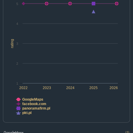
5
4
rating
3
2
1
2022
2023
2024
2025
2026
GoogleMaps
facebook.com
panoramafirm.pl
pkt.pl
GoogleMaps
(5)