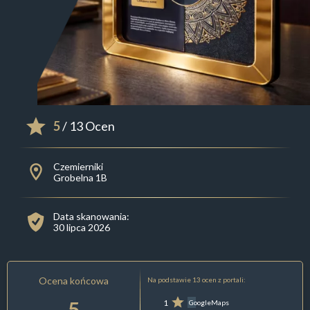
5
/ 13 Ocen
Czemierniki
Grobelna 1B
Data skanowania:
30 lipca 2026
Ocena końcowa
Na podstawie 13 ocen z portali:
5
1
GoogleMaps