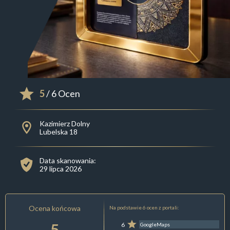
5
/ 6 Ocen
Kazimierz Dolny
Lubelska 18
Data skanowania:
29 lipca 2026
Ocena końcowa
Na podstawie 6 ocen z portali:
5
6
GoogleMaps