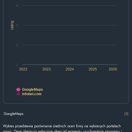
4
rating
3
2
1
2022
2023
2024
2025
2026
GoogleMaps
infobel.com
GoogleMaps
(5)
Wykres przedstawia porównanie średnich ocen firmy na wybranych portalach
opinii. Dane obejmują wyłącznie okres od momentu uruchomienia programu i