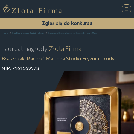
Zgłoś się do konkursu
Błaszczak-Rachoń Marlena Studio Fryzur i Urody
Home
Salon Kosmetyczny Kazimierz Dolny
Laureat nagrody
Złota Firma
Błaszczak-Rachoń Marlena Studio Fryzur i Urody
NIP:
7161569973