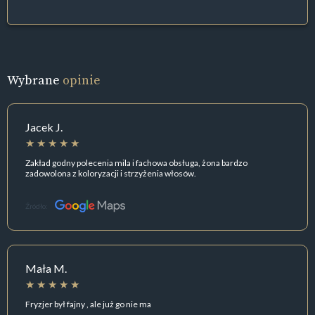
Wybrane
opinie
Jacek J.
Zakład godny polecenia mila i fachowa obsługa, żona bardzo
zadowolona z koloryzacji i strzyżenia włosów.
Źródło:
Mała M.
Fryzjer był fajny , ale już go nie ma