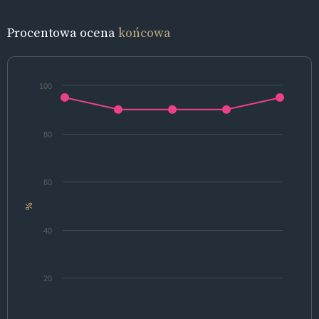
Procentowa ocena
końcowa
100
80
60
%
40
20