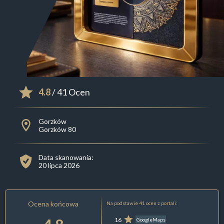
4.8
/ 41 Ocen
Gorzków
Gorzków 80
Data skanowania:
20 lipca 2026
Ocena końcowa
Na podstawie 41 ocen z portali:
16
GoogleMaps