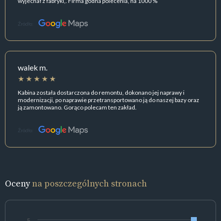
wyjechał z fabryki,. Firma godna polecenia, na 1000 %
Źródło:
walek m.
Kabina została dostarczona do remontu, dokonano jej naprawy i
modernizacji, po naprawie przetransportowano ją do naszej bazy oraz
ją zamontowano. Gorąco polecam ten zakład.
Źródło:
Oceny
na poszczególnych stronach
5