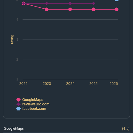
4
rating
3
2
1
2022
2023
2024
2025
2026
GoogleMaps
revieweuro.com
facebook.com
GoogleMaps
(4.5)