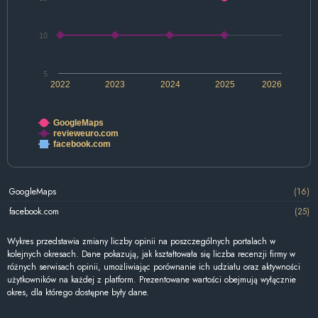
10
5
2022
2023
2024
2025
2026
GoogleMaps
revieweuro.com
facebook.com
GoogleMaps
(16)
facebook.com
(25)
Wykres przedstawia zmiany liczby opinii na poszczególnych portalach w
kolejnych okresach. Dane pokazują, jak kształtowała się liczba recenzji firmy w
różnych serwisach opinii, umożliwiając porównanie ich udziału oraz aktywności
użytkowników na każdej z platform. Prezentowane wartości obejmują wyłącznie
okres, dla którego dostępne były dane.