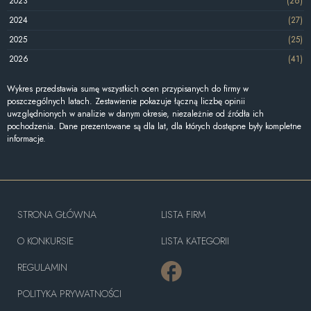
2023
(26)
2024
(27)
2025
(25)
2026
(41)
Wykres przedstawia sumę wszystkich ocen przypisanych do firmy w
poszczególnych latach. Zestawienie pokazuje łączną liczbę opinii
uwzględnionych w analizie w danym okresie, niezależnie od źródła ich
pochodzenia. Dane prezentowane są dla lat, dla których dostępne były kompletne
informacje.
STRONA GŁÓWNA
LISTA FIRM
O KONKURSIE
LISTA KATEGORII
REGULAMIN
POLITYKA PRYWATNOŚCI