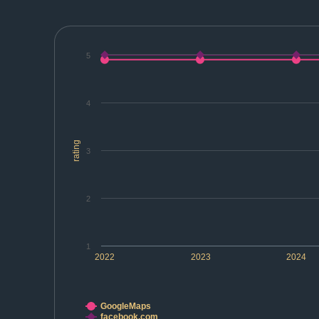
5
4
rating
3
2
1
2022
2023
2024
GoogleMaps
facebook.com