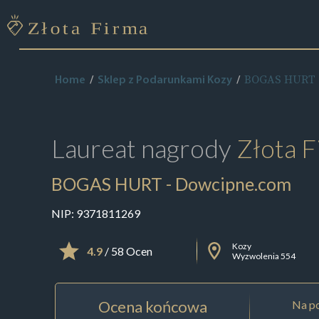
BOGAS HURT 
Home
Sklep z Podarunkami Kozy
Laureat nagrody
Złota F
BOGAS HURT - Dowcipne.com
NIP:
9371811269
Kozy
4.9
/ 58 Ocen
Wyzwolenia 554
Ocena końcowa
Na po