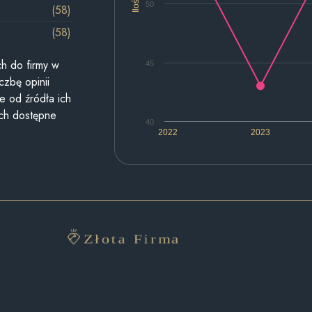
Ilość
50
(58)
(58)
h do firmy w
45
czbę opinii
e od źródła ich
ych dostępne
40
2022
2023