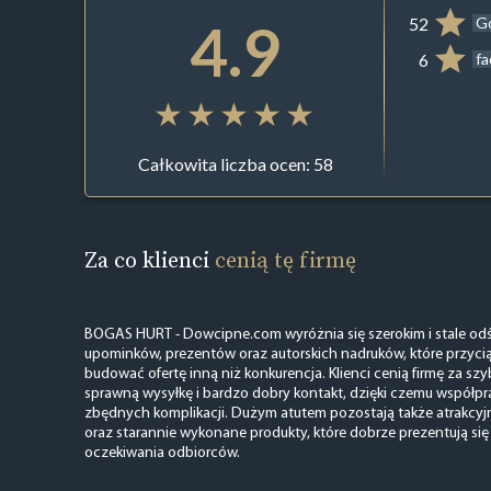
4.9
52
G
6
f
Całkowita liczba ocen: 58
Za co klienci
cenią tę firmę
BOGAS HURT - Dowcipne.com wyróżnia się szerokim i stale 
upominków, prezentów oraz autorskich nadruków, które przyci
budować ofertę inną niż konkurencja. Klienci cenią firmę za szy
sprawną wysyłkę i bardzo dobry kontakt, dzięki czemu współpra
zbędnych komplikacji. Dużym atutem pozostają także atrakcyj
oraz starannie wykonane produkty, które dobrze prezentują się 
oczekiwania odbiorców.