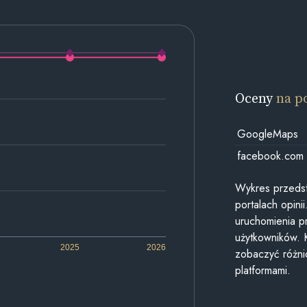
Oceny
na p
GoogleMaps
facebook.com
Wykres przedst
portalach opin
uruchomienia p
użytkowników. 
2025
2026
zobaczyć różn
platformami.