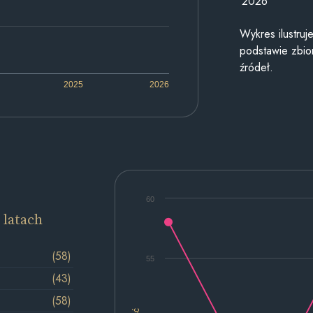
2026
Wykres ilustru
podstawie zbior
źródeł.
2025
2026
60
 latach
(58)
55
(43)
(58)