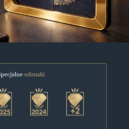
Specjalne
odznaki
+2