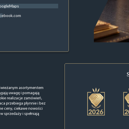
oogleMaps
acebook.com
odświeżanym asortymentem
ągają uwagę i pomagają
bkie realizacje zamówień,
ca przebiega płynnie i bez
ne ceny, ciekawe nowości
w sprzedaży i spełniają