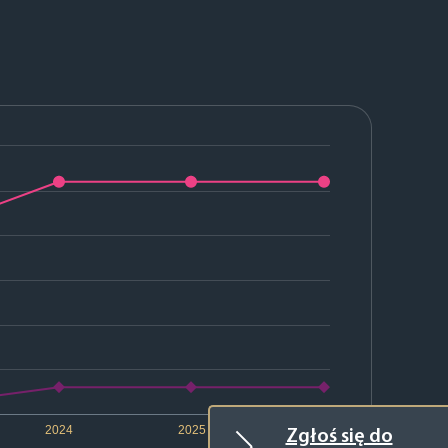
2024
2025
2026
Zgłoś się do