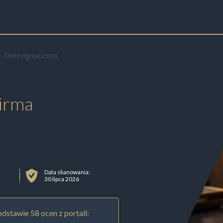
- Dowcipne.com
irma
Data skanowania:
30 lipca 2026
dstawie 58 ocen z portali: