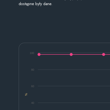
dostępne były dane.
100
80
60
%
40