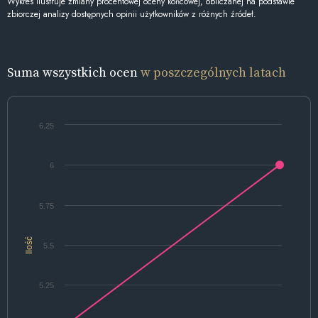
Wykres ilustruje zmiany procentowej oceny końcowej, obliczanej na podstawie
zbiorczej analizy dostępnych opinii użytkowników z różnych źródeł.
Suma wszystkich ocen
w poszczególnych latach
6.25
6
5.75
Ilość
5.5
5.25