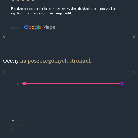
Bardzo polecam, miła obsługa, wszystko dokładnie od początku
wytłumaczone, przytulne miejsce ❤️
Źródło:
Oceny
na poszczególnych stronach
5
4
rating
3