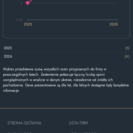
5
4.75
2025
2026
2025
(5)
2026
(6)
Wykres przedstawia sumę wszystkich ocen przypisanych do firmy w
poszczególnych latach. Zestawienie pokazuje łączną liczbę opinii
uwzględnionych w analizie w danym okresie, niezależnie od źródła ich
pochodzenia. Dane prezentowane są dla lat, dla których dostępne były kompletne
informacje.
STRONA GŁÓWNA
LISTA FIRM