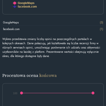
GoogleMaps
facebook.com
GoogleMaps
(5)
facebook.com
(1)
Wykres przedstawia zmiany liczby opinii na poszczególnych portalach w
kolejnych okresach. Dane pokazują, jak kształtowała się liczba recenzji firmy w
różnych serwisach opinii, umożliwiając porównanie ich udziału oraz aktywności
użytkowników na każdej z platform. Prezentowane wartości obejmują wyłącznie
okres, dla którego dostępne były dane.
Procentowa ocena
końcowa
100