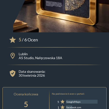
5
/ 6 Ocen
Lublin
AS Studio, Nałęczowska 18A
Data skanowania:
30 kwietnia 2026
Ocena końcowa
Na podstawie 6 ocen z portali:
5
5
GoogleMaps
1
facebook.com