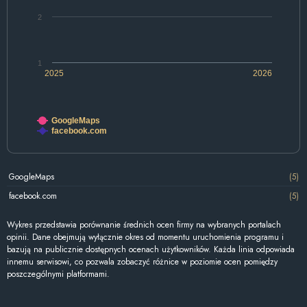
2
1
2025
2026
GoogleMaps
facebook.com
GoogleMaps
(5)
facebook.com
(5)
Wykres przedstawia porównanie średnich ocen firmy na wybranych portalach
opinii. Dane obejmują wyłącznie okres od momentu uruchomienia programu i
bazują na publicznie dostępnych ocenach użytkowników. Każda linia odpowiada
innemu serwisowi, co pozwala zobaczyć różnice w poziomie ocen pomiędzy
poszczególnymi platformami.