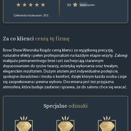
35
booksy.com
Całkowita liczba ocen: 201
Za co klienci
cenią tę firmę
Brow Show Weronika Ksiądz cenią klienci za wyjątkową precyzję,
naturalne efekty i pełen profesjonalizm na każdym etapie wizyty. Zabiegi
makijażu permanentnego brwi i ust zachwycają starannym
dopasowaniem do rysów twarzy, estetyką wykonania oraz trwałym,
eleganckim rezultatem. Dużym atutem jest indywidualne podejście,
spokojne doradztwo i troska o komfort, dzięki którym każda osoba czuje
się zaopiekowana i pewna wyboru. Doceniana jest też przyjazna
atmosfera, która buduje zaufanie i sprawia, że do salonu chce się wracać.
Specjalne
odznaki