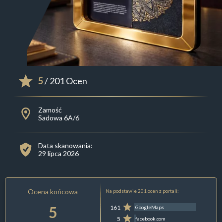
5
/ 201 Ocen
Zamość
Sadowa 6A/6
Data skanowania:
29 lipca 2026
Ocena końcowa
Na podstawie 201 ocen z portali:
5
161
GoogleMaps
5
facebook.com