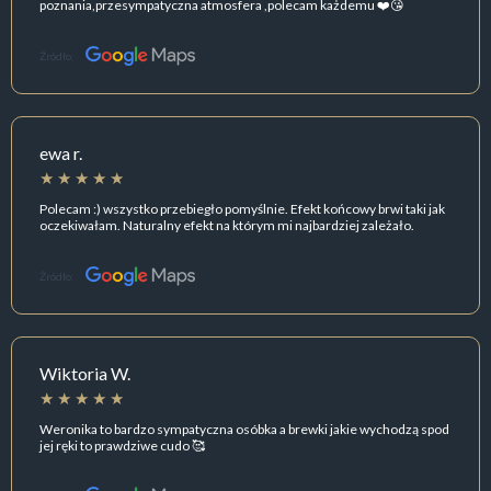
poznania,przesympatyczna atmosfera ,polecam każdemu ❤️😘
Źródło:
ewa r.
Polecam :) wszystko przebiegło pomyślnie. Efekt końcowy brwi taki jak
oczekiwałam. Naturalny efekt na którym mi najbardziej zależało.
Źródło:
Wiktoria W.
Weronika to bardzo sympatyczna osóbka a brewki jakie wychodzą spod
jej ręki to prawdziwe cudo 🥰