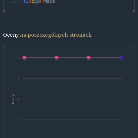
Źródło:
Oceny
na poszczególnych stronach
5
4
rating
3
2