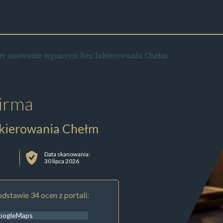
t-usuwanie wgnieceń bez lakierowania Chełm
irma
akierowania Chełm
Data skanowania:
30 lipca 2026
dstawie 34 ocen z portali:
oogleMaps