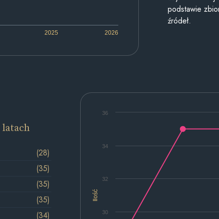
podstawie zbior
źródeł.
2025
2026
36
 latach
34
(28)
(35)
32
(35)
Ilość
(35)
30
(34)