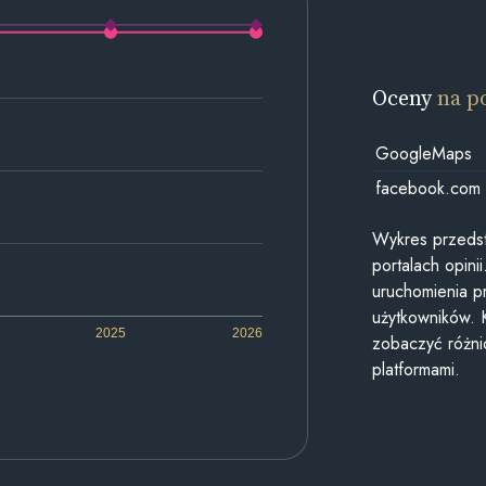
Oceny
na p
GoogleMaps
facebook.com
Wykres przedst
portalach opin
uruchomienia p
użytkowników. 
2025
2026
zobaczyć różn
platformami.