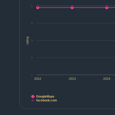
5
4
rating
3
2
1
2022
2023
2024
GoogleMaps
facebook.com