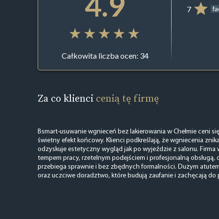
4.9
7
f
Całkowita liczba ocen: 34
Za co klienci
cenią tę firmę
Bsmart-usuwanie wgnieceń bez lakierowania w Chełmie ceni się 
świetny efekt końcowy. Klienci podkreślają, że wgniecenia znik
odzyskuje estetyczny wygląd jak po wyjeździe z salonu. Firma 
tempem pracy, rzetelnym podejściem i profesjonalną obsługą,
przebiega sprawnie i bez zbędnych formalności. Dużym atutem
oraz uczciwe doradztwo, które budują zaufanie i zachęcają do