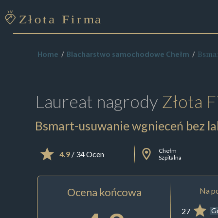
Bsmar
Home
Blacharstwo samochodowe Chełm
Laureat nagrody
Złota F
Bsmart-usuwanie wgnieceń bez l
Chełm
4.9
/ 34 Ocen
Szpitalna
Ocena końcowa
Na po
27
G