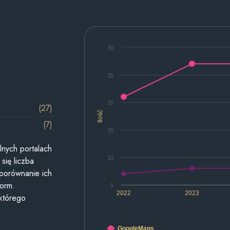
30
25
20
(27)
Ilość
(7)
15
lnych portalach
10
się liczba
 porównanie ich
form.
5
2022
2023
 którego
GoogleMaps