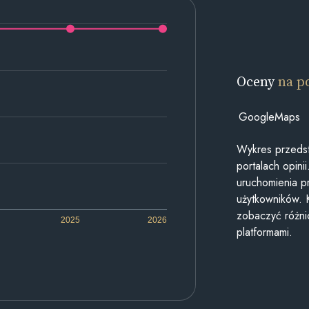
Oceny
na p
GoogleMaps
Wykres przedst
portalach opin
uruchomienia p
użytkowników. 
zobaczyć różn
2025
2026
platformami.