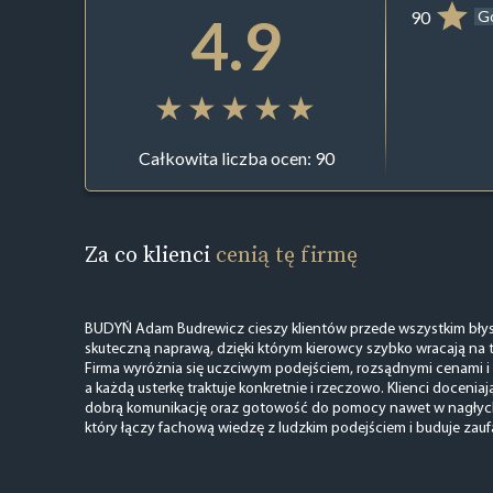
4.9
90
G
Całkowita liczba ocen: 90
Za co klienci
cenią tę firmę
BUDYŃ Adam Budrewicz cieszy klientów przede wszystkim błys
skuteczną naprawą, dzięki którym kierowcy szybko wracają na 
Firma wyróżnia się uczciwym podejściem, rozsądnymi cenami i
a każdą usterkę traktuje konkretnie i rzeczowo. Klienci doceniaj
dobrą komunikację oraz gotowość do pomocy nawet w nagłych 
który łączy fachową wiedzę z ludzkim podejściem i buduje zaufa