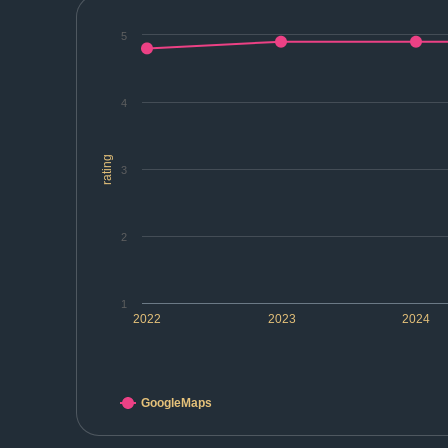
5
4
rating
3
2
1
2022
2023
2024
GoogleMaps