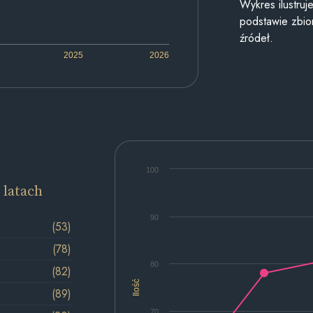
Wykres ilustru
podstawie zbior
źródeł.
2025
2026
100
 latach
90
(53)
(78)
80
(82)
Ilość
(89)
70