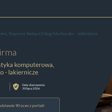
, Naprawy bieżące,Usługi blacharsko - lakiernicze
irma
tyka komputerowa,
 - lakiernicze
Data skanowania:
30 lipca 2026
dstawie 90 ocen z portali: