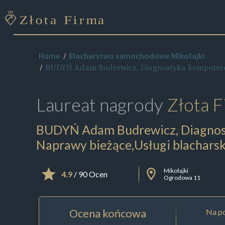
Home
Blacharstwo samochodowe Mikołajki
BUDYŃ Adam Budrewicz, Diagnostyka komputerowa
Laureat nagrody
Złota F
BUDYŃ Adam Budrewicz, Diagnos
Naprawy bieżące,Usługi blacharsko
Mikołajki
4.9
/ 90 Ocen
Ogrodowa 11
Ocena końcowa
Na po