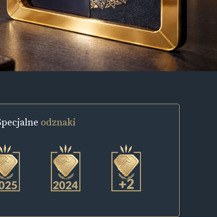
Specjalne
odznaki
+2