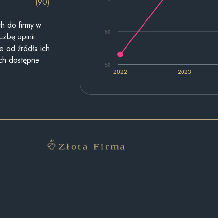
(90)
h do firmy w
60
czbę opinii
e od źródła ich
ych dostępne
50
2022
2023