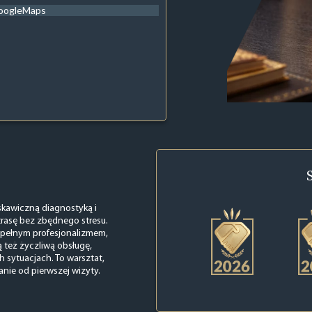
oogleMaps
kawiczną diagnostyką i
trasę bez zbędnego stresu.
 pełnym profesjonalizmem,
ą też życzliwą obsługę,
sytuacjach. To warsztat,
nie od pierwszej wizyty.