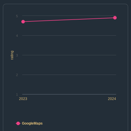
5
4
rating
3
2
1
2023
2024
GoogleMaps