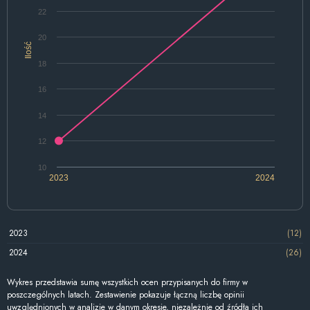
22
20
Ilość
18
16
14
12
10
2023
2024
2023
(12)
2024
(26)
Wykres przedstawia sumę wszystkich ocen przypisanych do firmy w
poszczególnych latach. Zestawienie pokazuje łączną liczbę opinii
uwzględnionych w analizie w danym okresie, niezależnie od źródła ich