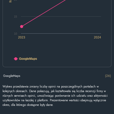
15
10
2023
2024
GoogleMaps
GoogleMaps
(26)
Wykres przedstawia zmiany liczby opinii na poszczególnych portalach w
kolejnych okresach. Dane pokazują, jak kształtowała się liczba recenzji firmy w
różnych serwisach opinii, umożliwiając porównanie ich udziału oraz aktywności
użytkowników na każdej z platform. Prezentowane wartości obejmują wyłącznie
okres, dla którego dostępne były dane.