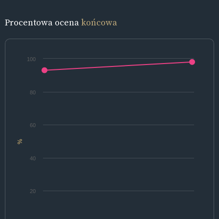
Procentowa ocena
końcowa
100
80
60
%
40
20