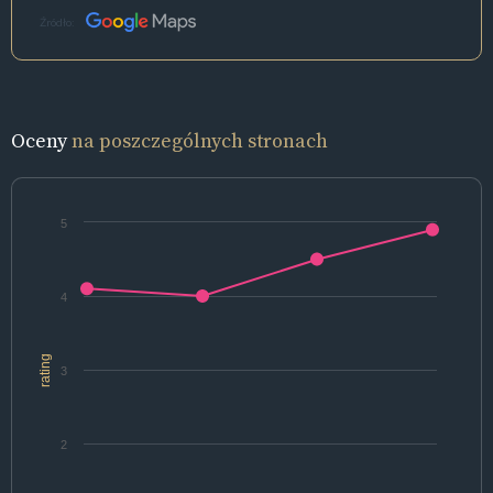
Źródło:
Oceny
na poszczególnych stronach
5
4
rating
3
2