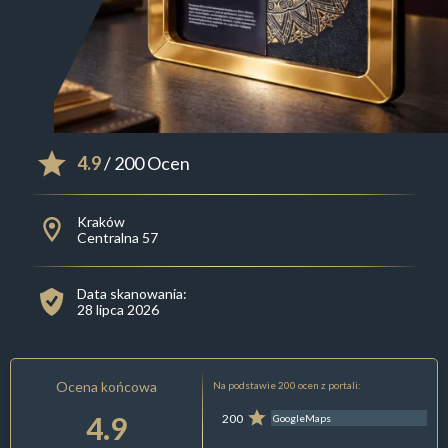
4.9
/ 200 Ocen
Kraków
Centralna 57
Data skanowania:
28 lipca 2026
Ocena końcowa
Na podstawie 200 ocen z portali:
4.9
200
GoogleMaps