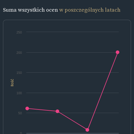
Suma wszystkich ocen
w poszczególnych latach
250
200
150
Ilość
100
50
0