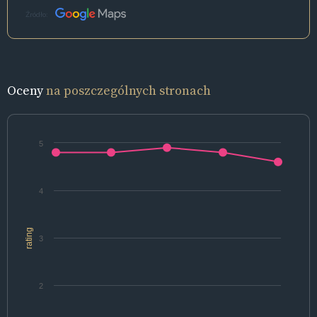
Źródło:
Oceny
na poszczególnych stronach
5
4
rating
3
2