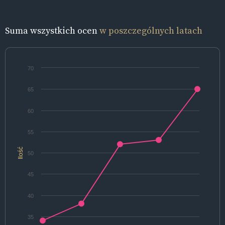
Suma wszystkich ocen
w poszczególnych latach
70
65
60
55
Ilość
50
45
40
35