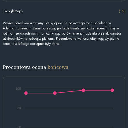
GoogleMaps
(15)
Wykres przedstawia zmiany liczby opinii na poszczególnych portalach w
kolejnych okresach. Dane pokazują, jak kształtowała się liczba recenzji firmy w
różnych serwisach opinii, umożliwiając porównanie ich udziału oraz aktywności
użytkowników na każdej z platform. Prezentowane wartości obejmują wyłącznie
okres, dla którego dostępne były dane.
Procentowa ocena
końcowa
100
80
60