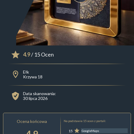
4.9
/ 15 Ocen
Ełk
Krzywa 18
Data skanowania:
30 lipca 2026
Ocena końcowa
Na podstawie 15 ocen z portali:
4.9
15
GoogleMaps