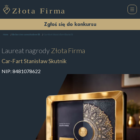
Zgłoś się do konkursu
Car-Fart Stanisław Skutnik
Home
Blacharstwo samochodowe Ełk
Laureat nagrody
Złota Firma
Car-Fart Stanisław Skutnik
NIP:
8481078622