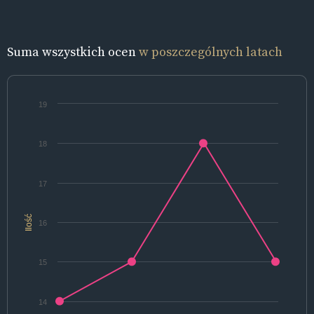
Suma wszystkich ocen
w poszczególnych latach
19
18
17
Ilość
16
15
14