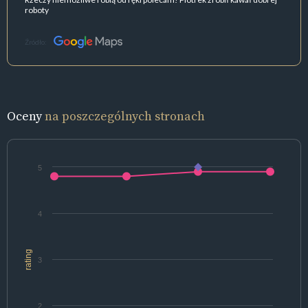
roboty
Źródło:
Oceny
na poszczególnych stronach
5
4
rating
3
2