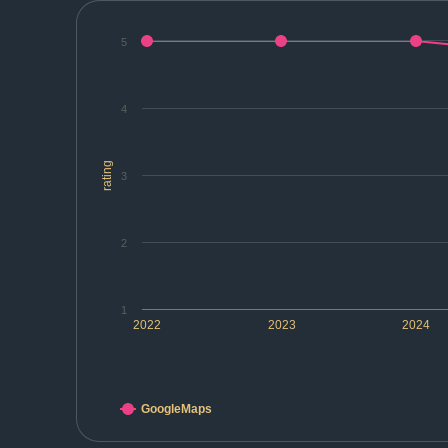
5
4
rating
3
2
1
2022
2023
2024
GoogleMaps