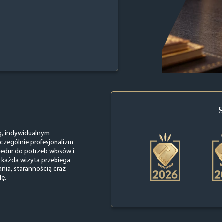
g, indywidualnym
zczególnie profesjonalizm
edur do potrzeb włosów i
j każda wizyta przebiega
ania, starannością oraz
dę.