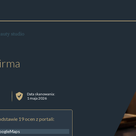
uty studio
irma
Data skanowania:
1 maja 2026
dstawie 19 ocen z portali:
oogleMaps