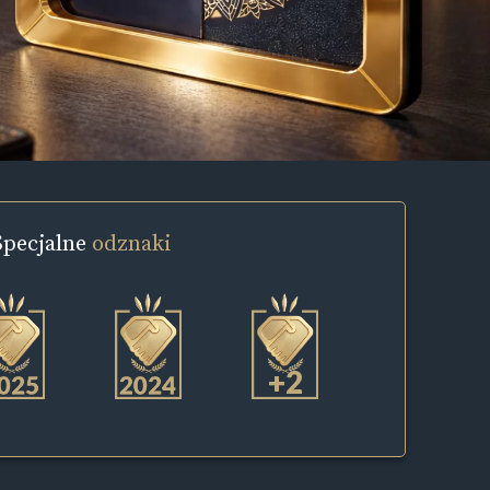
Specjalne
odznaki
+2