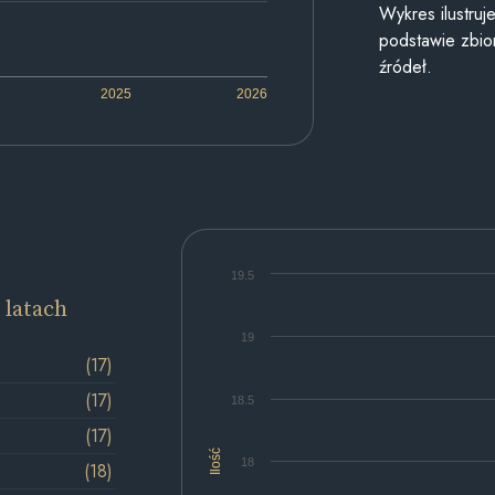
Wykres ilustru
podstawie zbior
źródeł.
2025
2026
19.5
 latach
19
(17)
(17)
18.5
(17)
Ilość
18
(18)