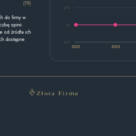
(19)
17.5
h do firmy w
czbę opinii
17
e od źródła ich
ych dostępne
16.5
2022
2023