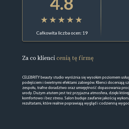
4.8
Całkowita liczba ocen: 19
Za co klienci
cenią tę firmę
CELEBRITY beauty studio wyróżnia się wysokim poziomem usłu
podejściem i świetnymi efektami zabiegów. Klienci doceniają s
zespołu, trafne doradztwo oraz umiejętność dopasowania proc
urody. Dużym atutem jest też przyjazna atmosfera, dzięki które
komfortowo i bez stresu. Salon buduje zaufanie jakością wykon
rezultatami, które realnie poprawiają wygląd i codzienną wygo