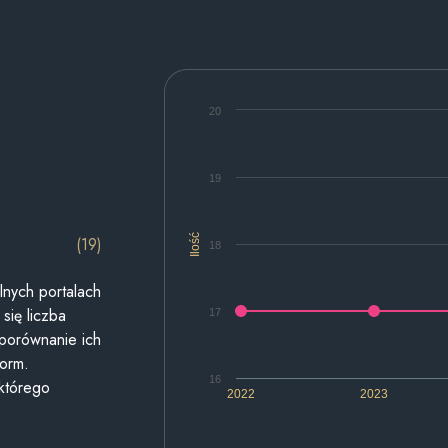
20
19
Ilość
(19)
18
lnych portalach
się liczba
17
 porównanie ich
form.
16
 którego
2022
2023