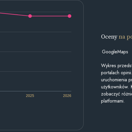
Oceny
na p
GoogleMaps
Wykres przedst
portalach opin
uruchomienia p
użytkowników. 
zobaczyć różn
2025
2026
platformami.