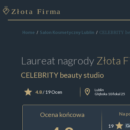
CELEBRITY bea
Home
Salon Kosmetyczny Lublin
Laureat nagrody
Złota F
CELEBRITY beauty studio
Lublin
4.8
/ 19 Ocen
Głęboka 10/lokal 25
Ocena końcowa
Na po
19
G