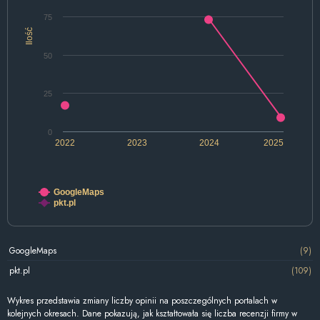
75
Ilość
50
25
0
2022
2023
2024
2025
GoogleMaps
pkt.pl
GoogleMaps
(9)
pkt.pl
(109)
Wykres przedstawia zmiany liczby opinii na poszczególnych portalach w
kolejnych okresach. Dane pokazują, jak kształtowała się liczba recenzji firmy w