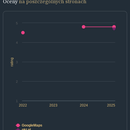
Oceny
na poszczególnych stronach
5
4
rating
3
2
1
2022
2023
2024
2025
GoogleMaps
pkt.pl