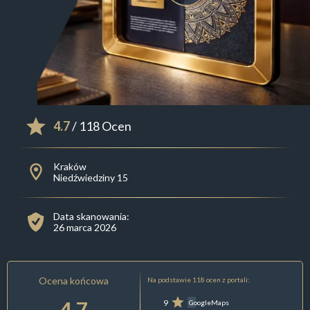
4.7
/ 118 Ocen
Kraków
Niedźwiedziny 15
Data skanowania:
26 marca 2026
Ocena końcowa
Na podstawie 118 ocen z portali:
4.7
9
GoogleMaps