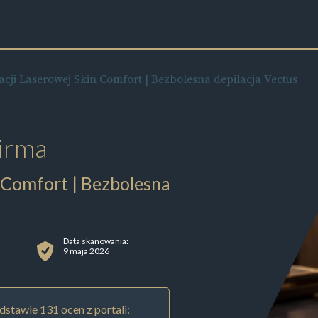
cji Laserowej Skin Comfort | Bezbolesna depilacja Vectus
irma
 Comfort | Bezbolesna
Data skanowania:
9 maja 2026
stawie 131 ocen z portali: