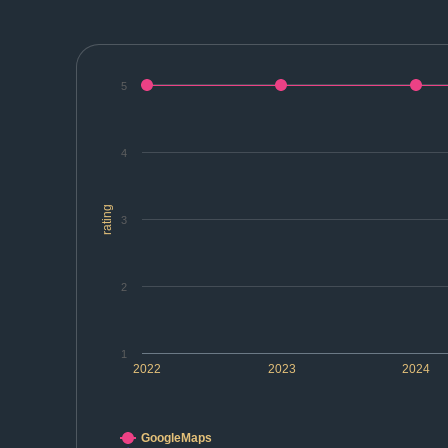
5
4
rating
3
2
1
2022
2023
2024
GoogleMaps