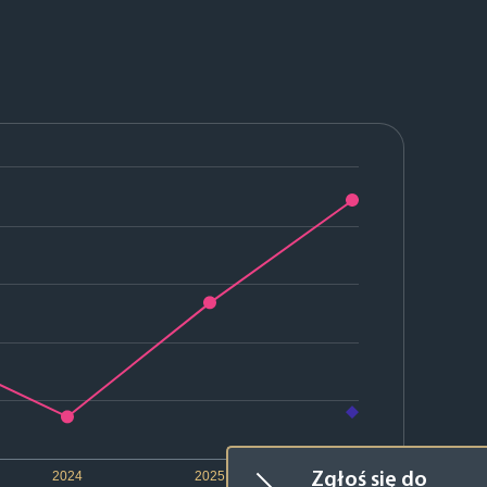
2024
2025
2026
Zgłoś się do