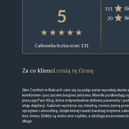
5
111
G
20
f
Całkowita liczba ocen: 131
Za co klienci
cenią tę firmę
Skin Comfort w Kielcach ceni się za połączenie wysokiej skute
komfortem i poczuciem bezpieczeństwa. Klientki podkreślają 
precyzję Pani Alicji, która indywidualnie dobiera parametry i po
etap depilacji. Gabinet wyróżnia się sterylną, nowoczesną prze
sprzętem i atmosferą, dzięki której nawet bardziej intymne zab
bez stresu. Efekty są widoczne szybko, a obsługa pozostawia 
długo.