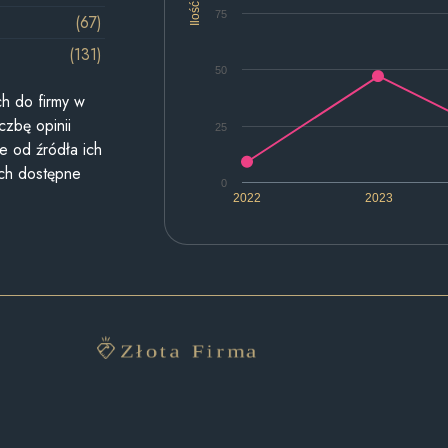
Ilość
75
(67)
(131)
50
h do firmy w
czbę opinii
25
e od źródła ich
ych dostępne
0
2022
2023