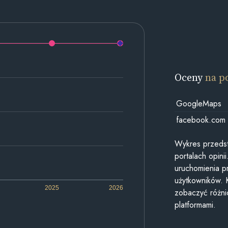
Oceny
na p
GoogleMaps
facebook.com
Wykres przedst
portalach opin
uruchomienia p
użytkowników. 
2025
2026
zobaczyć różn
platformami.