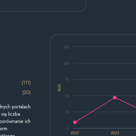
125
100
75
(111)
Ilość
(20)
50
lnych portalach
25
się liczba
 porównanie ich
form.
0
2022
2023
 którego