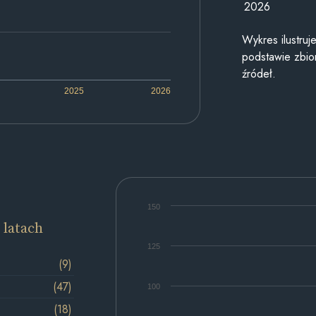
2026
Wykres ilustru
podstawie zbior
źródeł.
2025
2026
150
 latach
125
(9)
(47)
100
(18)