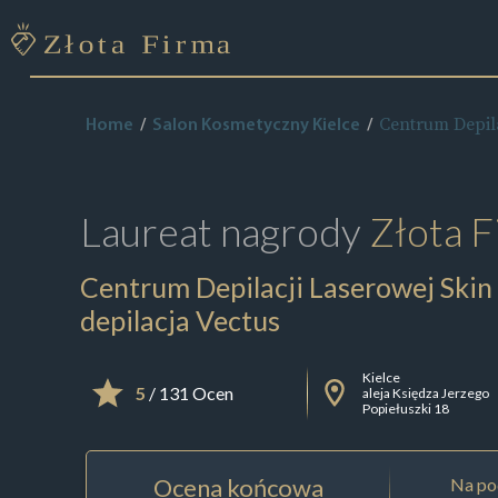
Centrum Depila
Home
Salon Kosmetyczny Kielce
Laureat nagrody
Złota F
Centrum Depilacji Laserowej Skin
depilacja Vectus
Kielce
5
/ 131 Ocen
aleja Księdza Jerzego
Popiełuszki 18
Ocena końcowa
Na pod