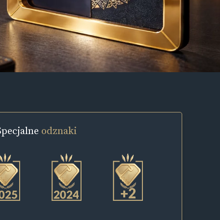
Specjalne
odznaki
+2