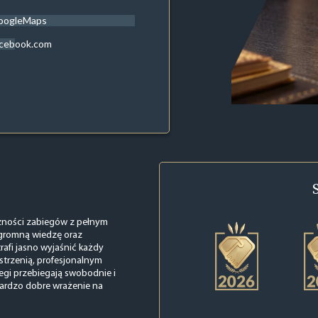
oogleMaps
acebook.com
czności zabiegów z pełnym
ogromną wiedzę oraz
trafi jasno wyjaśnić każdy
strzenią, profesjonalnym
iegi przebiegają swobodnie i
bardzo dobre wrażenie na