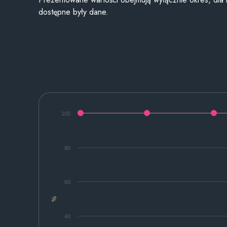
dostępne były dane.
100
80
60
%
40