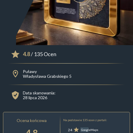
4.8
/ 135 Ocen
Puławy
Władysława Grabskiego 5
Data skanowania:
28 lipca 2026
Ocena końcowa
Na podstawie 135 ocen z portali:
4.8
24
GoogleMaps