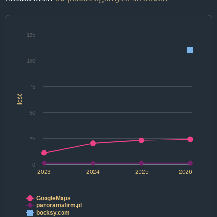
125
100
75
Ilość
50
25
0
2023
2024
2025
2026
GoogleMaps
panoramafirm.pl
booksy.com