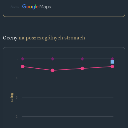
Źródło:
Oceny
na poszczególnych stronach
5
4
rating
3
2