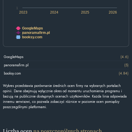
1
2023
2024
2025
2026
GoogleMaps
panoramafirm.pl
booksy.com
GoogleMaps
(4.6)
panoramafirm.pl
(5)
booksy.com
(4.84)
Wykres przedstawia porównanie średnich ocen firmy na wybranych portalach
opinii. Dane obejmują wyłącznie okres od momentu uruchomienia programu i
bazują na publicznie dostępnych ocenach użytkowników. Każda linia odpowiada
innemu serwisowi, co pozwala zobaczyć różnice w poziomie ocen pomiędzy
poszczególnymi platformami.
Liczba ocen
na poszczególnych stronach