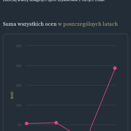
Suma wszystkich ocen
w poszczególnych latach
250
200
150
Ilość
100
50