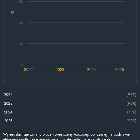
60
%
40
20
0
2022
2023
2024
2025
2022
(93%)
2023
(93%)
2024
(78%)
2025
(98%)
Wykres ilustruje zmiany procentowej oceny końcowej, obliczanej na podstawie
zbiorczej analizy dostępnych opinii użytkowników z różnych źródeł.