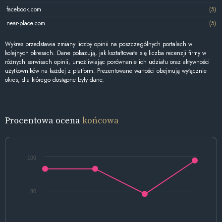
facebook.com
(5)
near-place.com
(5)
Wykres przedstawia zmiany liczby opinii na poszczególnych portalach w
kolejnych okresach. Dane pokazują, jak kształtowała się liczba recenzji firmy w
różnych serwisach opinii, umożliwiając porównanie ich udziału oraz aktywności
użytkowników na każdej z platform. Prezentowane wartości obejmują wyłącznie
okres, dla którego dostępne były dane.
Procentowa ocena
końcowa
100
80