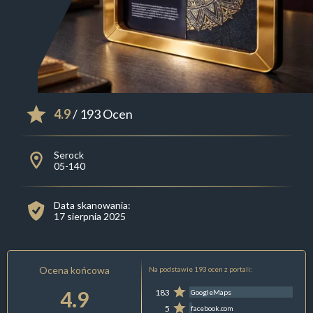
4.9
/ 193 Ocen
Serock
05-140
Data skanowania:
17 sierpnia 2025
Ocena końcowa
Na podstawie 193 ocen z portali:
4.9
183
GoogleMaps
5
facebook.com