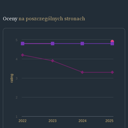
Oceny
na poszczególnych stronach
5
4
rating
3
2
1
2022
2023
2024
2025