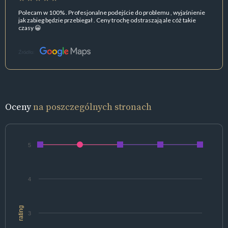
Polecam w 100% . Profesjonalne podejście do problemu , wyjaśnienie
jak zabieg będzie przebiegał . Ceny trochę odstraszają ale cóż takie
czasy 😀
Źródło:
Oceny
na poszczególnych stronach
5
4
rating
3