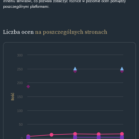
innemu serwisowi, co pozwala zobaczyć różnice w poziomie ocen pomiędzy
poszczególnymi platformami.
Liczba ocen
na poszczególnych stronach
300
250
200
Ilość
150
100
50
0