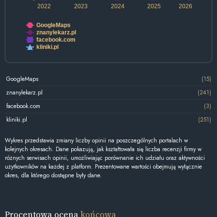
2022
2023
2024
2025
2026
GoogleMaps
znanylekarz.pl
facebook.com
kliniki.pl
GoogleMaps
(15)
znanylekarz.pl
(241)
facebook.com
(3)
kliniki.pl
(251)
Wykres przedstawia zmiany liczby opinii na poszczególnych portalach w
kolejnych okresach. Dane pokazują, jak kształtowała się liczba recenzji firmy w
różnych serwisach opinii, umożliwiając porównanie ich udziału oraz aktywności
użytkowników na każdej z platform. Prezentowane wartości obejmują wyłącznie
okres, dla którego dostępne były dane.
Procentowa ocena
końcowa