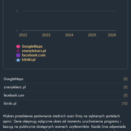
2
1
2022
2023
2024
2025
2026
GoogleMaps
znanylekarz.pl
facebook.com
kliniki.pl
GoogleMaps
(5)
znanylekarz.pl
(5)
facebook.com
(5)
kliniki.pl
(10)
Wykres przedstawia porównanie średnich ocen firmy na wybranych portalach
opinii. Dane obejmują wyłącznie okres od momentu uruchomienia programu i
bazują na publicznie dostępnych ocenach użytkowników. Każda linia odpowiada