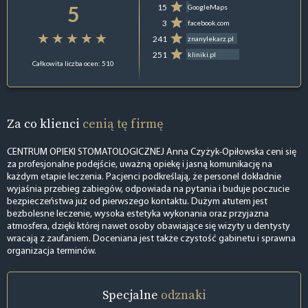
5
15
GoogleMaps
3
facebook.com
241
znanylekarz.pl
251
kliniki.pl
Całkowita liczba ocen: 510
Za co klienci
cenią tę firmę
CENTRUM OPIEKI STOMATOLOGICZNEJ Anna Czyżyk-Opiłowska ceni się
za profesjonalne podejście, uważną opiekę i jasną komunikację na
każdym etapie leczenia. Pacjenci podkreślają, że personel dokładnie
wyjaśnia przebieg zabiegów, odpowiada na pytania i buduje poczucie
bezpieczeństwa już od pierwszego kontaktu. Dużym atutem jest
bezbolesne leczenie, wysoka estetyka wykonania oraz przyjazna
atmosfera, dzięki której nawet osoby obawiające się wizyty u dentysty
wracają z zaufaniem. Doceniana jest także czystość gabinetu i sprawna
organizacja terminów.
Specjalne
odznaki