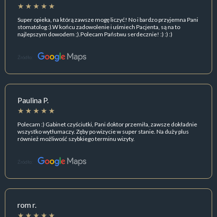
Super opieka, na którą zawsze mogę liczyć! No i bardzo przyjemna Pani
stomatolog :).W końcu zadowolenie i uśmiech Pacjenta, są na to
najlepszym dowodem ;).Polecam Państwu serdecznie! :) :) :)
Źródło:
Paulina P.
Polecam :) Gabinet czyściutki, Pani doktor przemiła, zawsze dokładnie
wszystko wytłumaczy. Zęby po wizycie w super stanie. Na duży plus
również możliwość szybkiego terminu wizyty.
Źródło:
rom r.