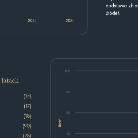
podstawie zbior
źródeł.
2025
2026
100
 latach
80
(14)
(17)
60
(18)
Ilość
(90)
40
(93)