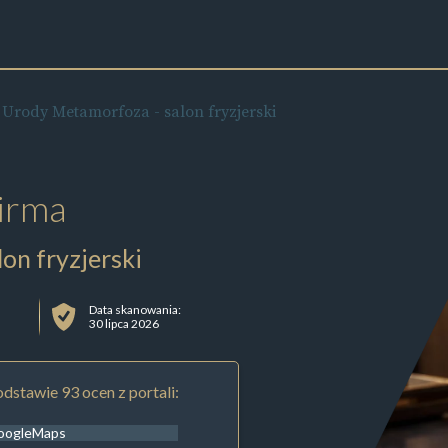
Urody Metamorfoza - salon fryzjerski
irma
on fryzjerski
Data skanowania:
30 lipca 2026
dstawie 93 ocen z portali:
oogleMaps