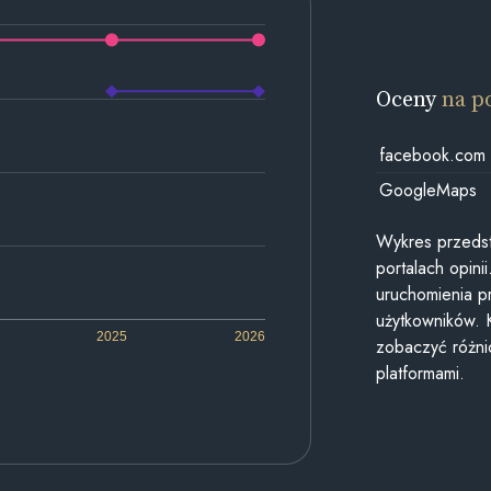
Oceny
na p
facebook.com
GoogleMaps
Wykres przedst
portalach opin
uruchomienia p
użytkowników. 
2025
2026
zobaczyć różn
platformami.