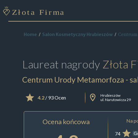
Centrum 
Home
Salon Kosmetyczny Hrubieszów
Laureat nagrody
Złota F
Centrum Urody Metamorfoza - sal
Hrubieszów
4.2
/ 93 Ocen
ul. Narutowicza 29
Ocena końcowa
Na po
74
G