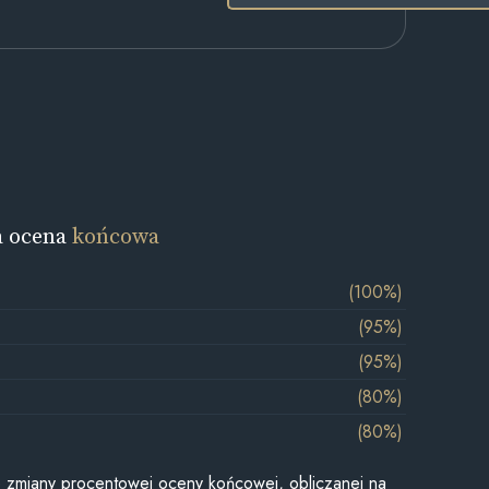
a ocena
końcowa
(100%)
(95%)
(95%)
(80%)
(80%)
je zmiany procentowej oceny końcowej, obliczanej na