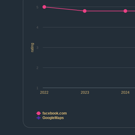
5
4
rating
3
2
1
2022
2023
2024
facebook.com
GoogleMaps