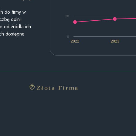
h do firmy w
20
czbę opinii
e od źródła ich
ych dostępne
0
2022
2023