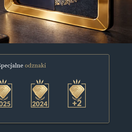
Specjalne
odznaki
+2