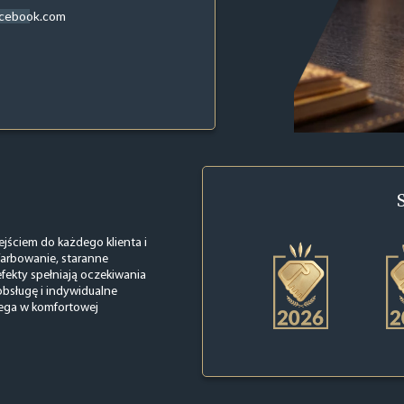
acebook.com
ściem do każdego klienta i
farbowanie, staranne
fekty spełniają oczekiwania
obsługę i indywidualne
biega w komfortowej