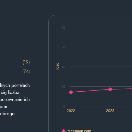
80
60
(19)
Ilość
40
(74)
lnych portalach
20
się liczba
 porównanie ich
form.
0
2022
2023
 którego
facebook.com