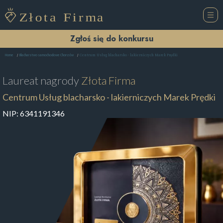
Zgłoś się do konkursu
Centrum Usług blacharsko - lakierniczych Marek Prędki
Home
Blacharstwo samochodowe Chorzów
Laureat nagrody
Złota Firma
Centrum Usług blacharsko - lakierniczych Marek Prędki
NIP:
6341191346