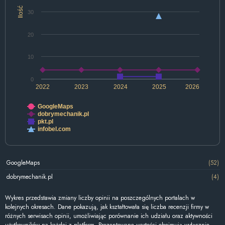
Ilość
30
20
10
0
2022
2023
2024
2025
2026
GoogleMaps
dobrymechanik.pl
pkt.pl
infobel.com
GoogleMaps
(52)
dobrymechanik.pl
(4)
Wykres przedstawia zmiany liczby opinii na poszczególnych portalach w
kolejnych okresach. Dane pokazują, jak kształtowała się liczba recenzji firmy w
różnych serwisach opinii, umożliwiając porównanie ich udziału oraz aktywności