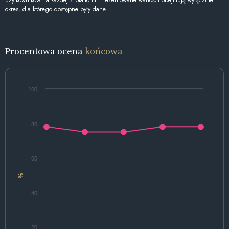
użytkowników na każdej z platform. Prezentowane wartości obejmują wyłącznie
okres, dla którego dostępne były dane.
Procentowa ocena
końcowa
100
80
60
%
40
20