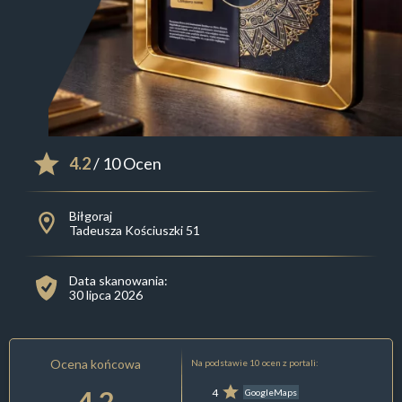
4.2
/ 10 Ocen
Biłgoraj
Tadeusza Kościuszki 51
Data skanowania:
30 lipca 2026
Ocena końcowa
Na podstawie 10 ocen z portali:
4.2
4
GoogleMaps