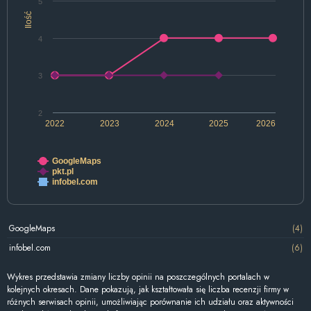
5
Ilość
4
3
2
2022
2023
2024
2025
2026
GoogleMaps
pkt.pl
infobel.com
GoogleMaps
(4)
infobel.com
(6)
Wykres przedstawia zmiany liczby opinii na poszczególnych portalach w
kolejnych okresach. Dane pokazują, jak kształtowała się liczba recenzji firmy w
różnych serwisach opinii, umożliwiając porównanie ich udziału oraz aktywności