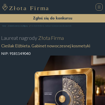
Zgłoś się do konkursu
Cieślak Elżbieta. Gabinet nowoczesnej kosmetyki
Home
Salon Kosmetyczny Biłgoraj
Laureat nagrody
Złota Firma
Cieślak Elżbieta. Gabinet nowoczesnej kosmetyki
NIP:
9181149040