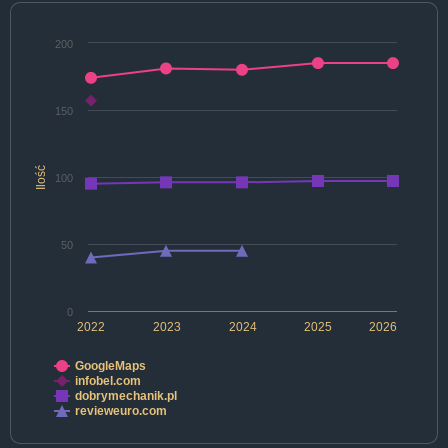
200
150
Ilość
100
50
0
2022
2023
2024
2025
2026
GoogleMaps
infobel.com
dobrymechanik.pl
revieweuro.com