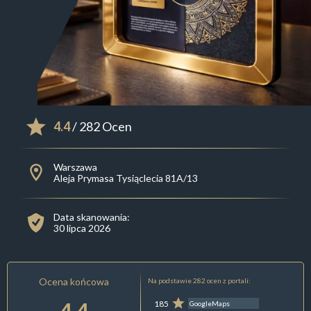
4.4
/ 282 Ocen
Warszawa
Aleja Prymasa Tysiąclecia 81A/13
Data skanowania:
30 lipca 2026
Ocena końcowa
Na podstawie 282 ocen z portali:
4.4
185
GoogleMaps