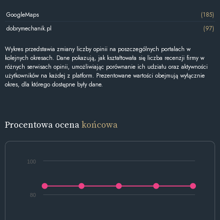
GoogleMaps
(185)
dobrymechanik.pl
(97)
Wykres przedstawia zmiany liczby opinii na poszczególnych portalach w
kolejnych okresach. Dane pokazują, jak kształtowała się liczba recenzji firmy w
różnych serwisach opinii, umożliwiając porównanie ich udziału oraz aktywności
użytkowników na każdej z platform. Prezentowane wartości obejmują wyłącznie
okres, dla którego dostępne były dane.
Procentowa ocena
końcowa
100
80