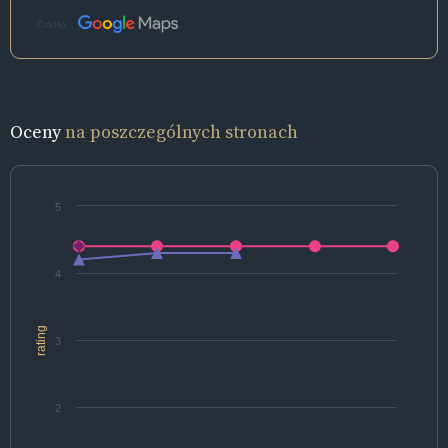
Źródło:
Oceny
na poszczególnych stronach
5
4
rating
3
2