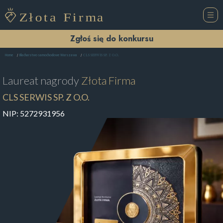
Zgłoś się do konkursu
CLS SERWIS SP. Z O.O.
Home
Blacharstwo samochodowe Warszawa
Laureat nagrody
Złota Firma
CLS SERWIS SP. Z O.O.
NIP:
5272931956