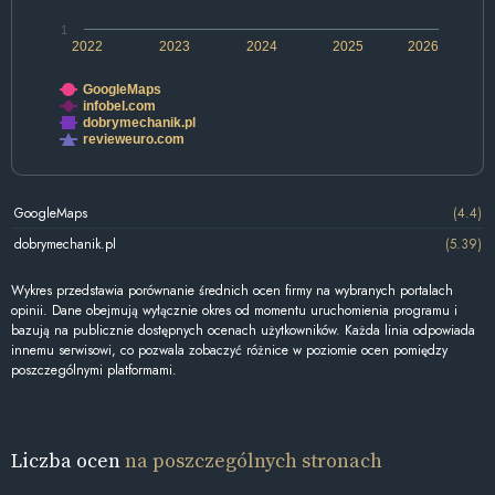
1
2022
2023
2024
2025
2026
GoogleMaps
infobel.com
dobrymechanik.pl
revieweuro.com
GoogleMaps
(4.4)
dobrymechanik.pl
(5.39)
Wykres przedstawia porównanie średnich ocen firmy na wybranych portalach
opinii. Dane obejmują wyłącznie okres od momentu uruchomienia programu i
bazują na publicznie dostępnych ocenach użytkowników. Każda linia odpowiada
innemu serwisowi, co pozwala zobaczyć różnice w poziomie ocen pomiędzy
poszczególnymi platformami.
Liczba ocen
na poszczególnych stronach