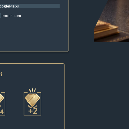
oogleMaps
acebook.com
i
+2