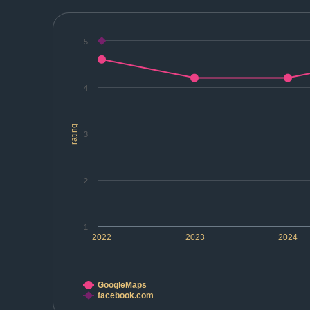
5
4
rating
3
2
1
2022
2023
2024
GoogleMaps
facebook.com