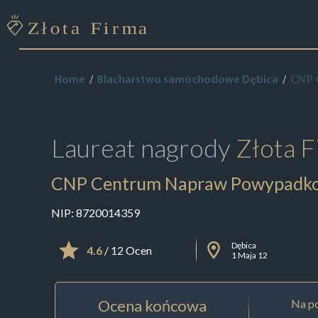
CNP 
Home
Blacharstwo samochodowe Dębica
Laureat nagrody
Złota F
CNP Centrum Napraw Powypadk
NIP:
8720014359
Dębica
4.6
/ 12 Ocen
1 Maja 12
Ocena końcowa
Na po