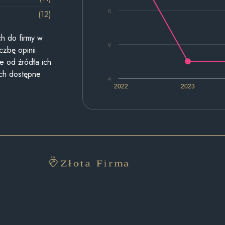
8
(12)
h do firmy w
6
czbę opinii
e od źródła ich
ych dostępne
4
2022
2023