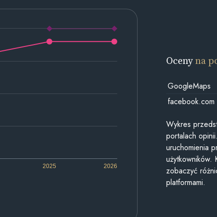
Oceny
na p
GoogleMaps
facebook.com
Wykres przedst
portalach opin
uruchomienia p
użytkowników. 
2025
2026
zobaczyć różn
platformami.