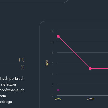
12
10
8
(11)
Ilość
6
(1)
4
lnych portalach
się liczba
2
 porównanie ich
form.
0
2022
2023
 którego