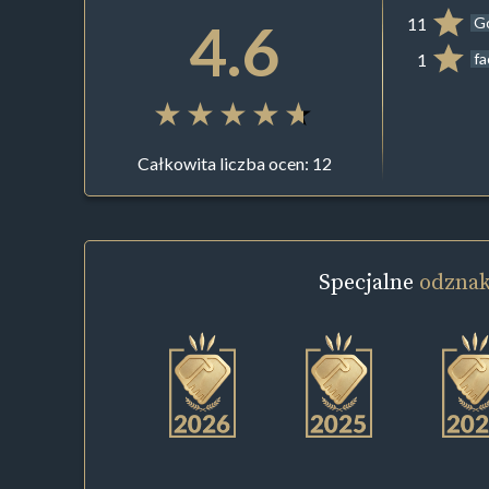
4.6
11
G
1
f
Całkowita liczba ocen: 12
Specjalne
odznak