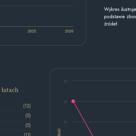
Wykres ilustru
podstawie zbior
źródeł.
2025
2026
14
 latach
12
(12)
(5)
10
(5)
Ilość
(11)