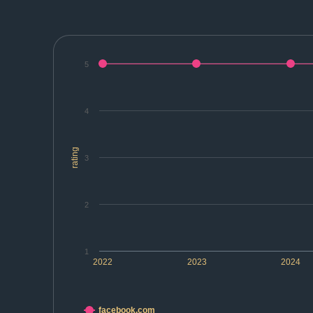
5
4
rating
3
2
1
2022
2023
2024
facebook.com