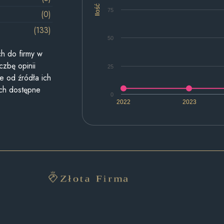
Ilość
75
(0)
(133)
50
h do firmy w
czbę opinii
25
e od źródła ich
ych dostępne
0
2022
2023