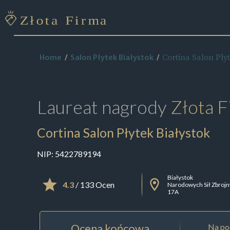
Cortina Salon Płyt
Home
Salon Płytek Białystok
Laureat nagrody
Złota F
Cortina Salon Płytek Białystok
NIP:
5422789194
Białystok
4.3
/ 133 Ocen
Narodowych Sił Zbroj
17A
Ocena końcowa
Na pod