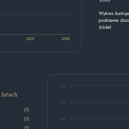
Wykres ilustru
podstawie zbior
źródeł.
2025
2026
150
 latach
125
(5)
(5)
100
(5)