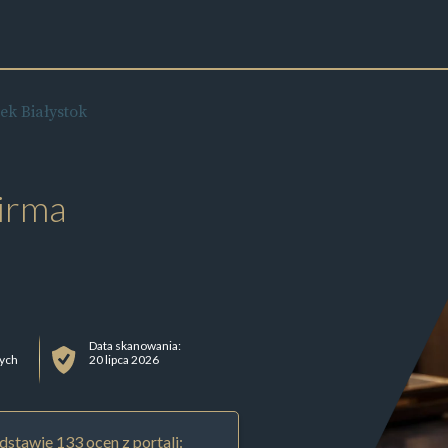
ek Białystok
irma
Data skanowania:
nych
20 lipca 2026
stawie 133 ocen z portali: