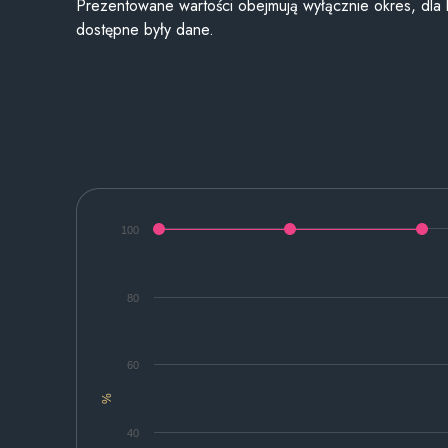
Prezentowane wartości obejmują wyłącznie okres, dla
dostępne były dane.
100
80
60
%
40