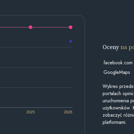
Oceny
na p
facebook.com
GoogleMaps
Wykres przedst
portalach opin
uruchomienia p
użytkowników. 
2025
2026
zobaczyć różn
platformami.