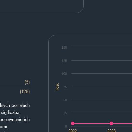
150
125
100
(5)
Ilość
75
(128)
50
lnych portalach
się liczba
25
 porównanie ich
form.
0
2022
2023