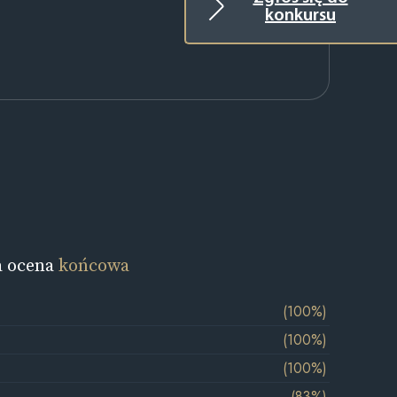
konkursu
a ocena
końcowa
(100%)
(100%)
(100%)
(83%)