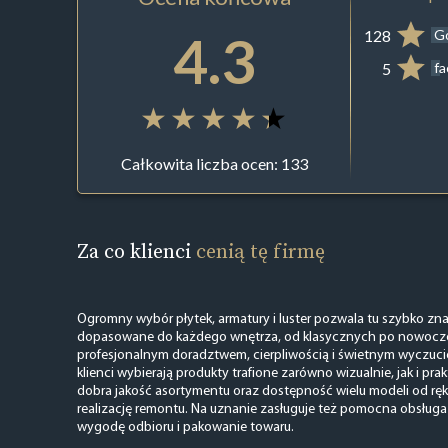
4.3
128
G
5
f
Całkowita liczba ocen: 133
Za co klienci
cenią tę firmę
Ogromny wybór płytek, armatury i luster pozwala tu szybko zn
dopasowane do każdego wnętrza, od klasycznych po nowoczes
profesjonalnym doradztwem, cierpliwością i świetnym wyczucie
klienci wybierają produkty trafione zarówno wizualnie, jak i pra
dobra jakość asortymentu oraz dostępność wielu modeli od ręk
realizację remontu. Na uznanie zasługuje też pomocna obsług
wygodę odbioru i pakowanie towaru.