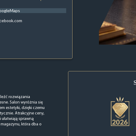
oogleMaps
acebook.com
aleźć rozwiązania
ne. Salon wyróżnia się
m estetyki, dzięki czemu
ktycznie. Atrakcyjne ceny,
i ułatwiają sprawną
a magazynu, która dba o