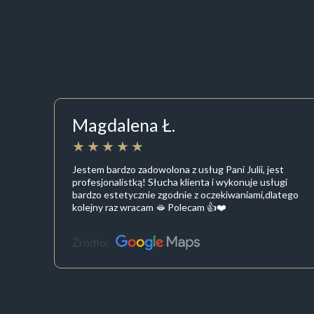
Magdalena Ł.
Jestem bardzo zadowolona z usług Pani Julii, jest
profesjonalistką! Słucha klienta i wykonuje usługi
bardzo estetycznie zgodnie z oczekiwaniami,dlatego
kolejny raz wracam 🫦 Polecam 👍❤️
Źródło: