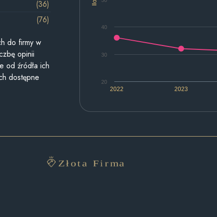
50
(36)
(76)
40
h do firmy w
czbę opinii
30
e od źródła ich
ych dostępne
20
2022
2023