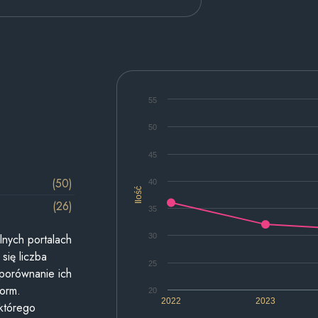
55
50
45
(50)
40
Ilość
(26)
35
30
lnych portalach
się liczba
25
 porównanie ich
form.
20
2022
2023
 którego