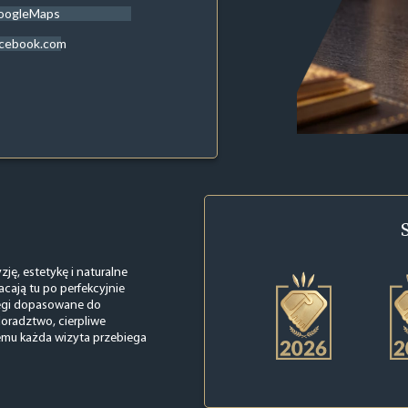
oogleMaps
acebook.com
ję, estetykę i naturalne
acają tu po perfekcyjnie
iegi dopasowane do
oradztwo, cierpliwe
emu każda wizyta przebiega