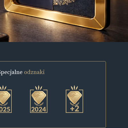
Specjalne
odznaki
+2