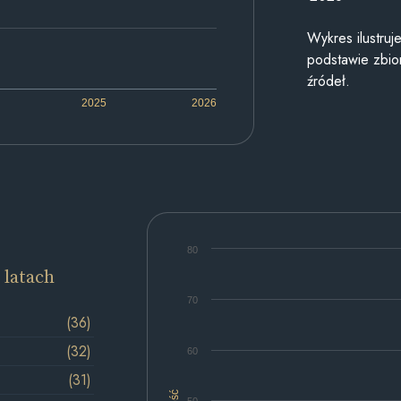
Wykres ilustru
podstawie zbior
źródeł.
2025
2026
80
 latach
70
(36)
(32)
60
(31)
Ilość