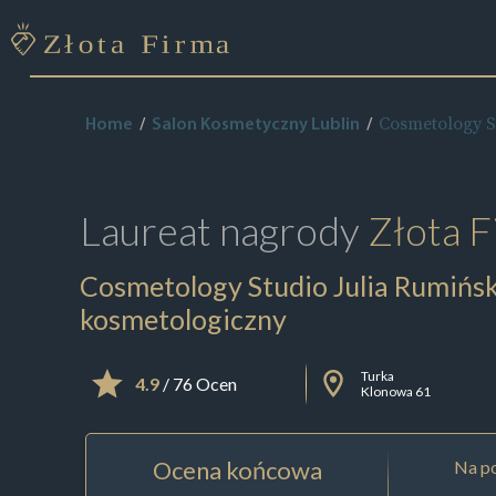
Cosmetology S
Home
Salon Kosmetyczny Lublin
Laureat nagrody
Złota F
Cosmetology Studio Julia Rumińsk
kosmetologiczny
Turka
4.9
/ 76 Ocen
Klonowa 61
Ocena końcowa
Na po