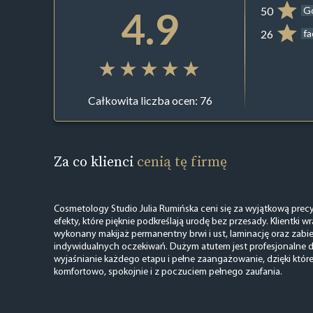
4.9
50
G
26
f
Całkowita liczba ocen: 76
Za co klienci
cenią tę firmę
Cosmetology Studio Julia Rumińska ceni się za wyjątkową precyz
efekty, które pięknie podkreślają urodę bez przesady. Klientki wr
wykonany makijaż permanentny brwi i ust, laminację oraz zab
indywidualnych oczekiwań. Dużym atutem jest profesjonalne d
wyjaśnianie każdego etapu i pełne zaangażowanie, dzięki któr
komfortowo, spokojnie i z poczuciem pełnego zaufania.