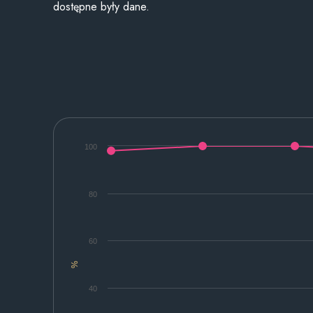
dostępne były dane.
100
80
60
%
40