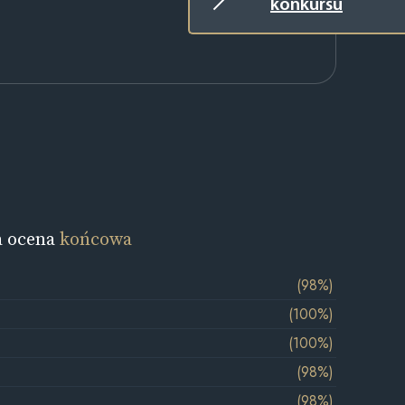
konkursu
a ocena
końcowa
(98%)
(100%)
(100%)
(98%)
(98%)