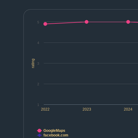
5
4
rating
3
2
1
2022
2023
2024
GoogleMaps
facebook.com