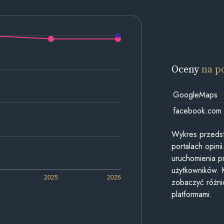
Oceny
na p
GoogleMaps
facebook.com
Wykres przedst
portalach opin
uruchomienia p
użytkowników. 
2025
2026
zobaczyć różn
platformami.