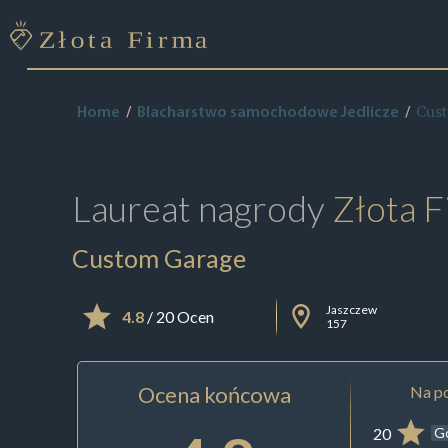
Cus
Home
Blacharstwo samochodowe Jedlicze
Laureat nagrody
Złota F
Custom Garage
Jaszczew
4.8
/ 20 Ocen
157
Ocena końcowa
Na po
20
G