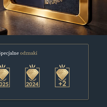
Specjalne
odznaki
+2