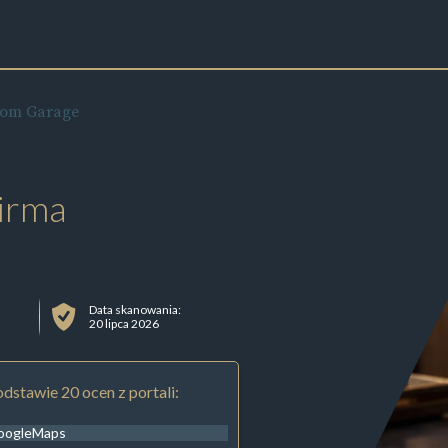
tom Garage
irma
Data skanowania:
20 lipca 2026
dstawie 20 ocen z portali:
oogleMaps