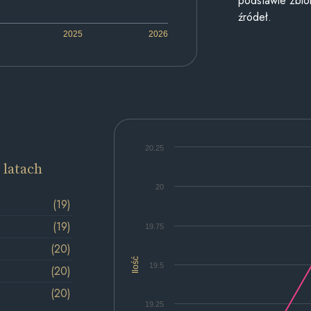
podstawie zbior
źródeł.
2025
2026
20.25
 latach
20
(19)
(19)
19.75
(20)
Ilość
19.5
(20)
(20)
19.25