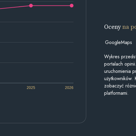
Oceny
na p
GoogleMaps
Wykres przedst
portalach opin
uruchomienia p
użytkowników. 
zobaczyć różn
2025
2026
platformami.