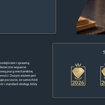
 podejściem i sprawną
 skuteczne wsparcie.
chową pracą mechaników,
awności. Dużym atutem jest
 daje poczucie, że samochód
ść i standard obsługi, który