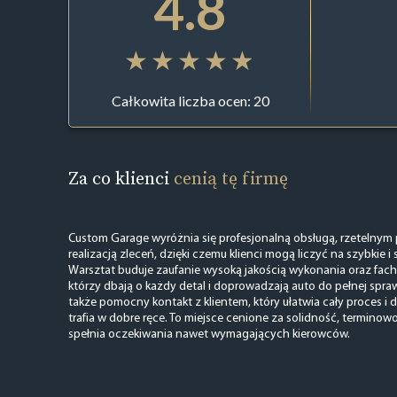
4.8
Całkowita liczba ocen: 20
Za co klienci
cenią tę firmę
Custom Garage wyróżnia się profesjonalną obsługą, rzetelnym
realizacją zleceń, dzięki czemu klienci mogą liczyć na szybkie i
Warsztat buduje zaufanie wysoką jakością wykonania oraz fa
którzy dbają o każdy detal i doprowadzają auto do pełnej spr
także pomocny kontakt z klientem, który ułatwia cały proces i
trafia w dobre ręce. To miejsce cenione za solidność, terminowo
spełnia oczekiwania nawet wymagających kierowców.