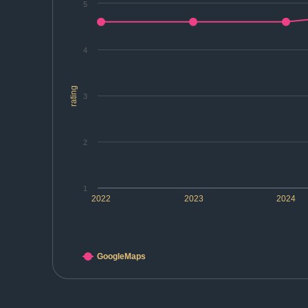
5
4
rating
3
2
1
2022
2023
2024
GoogleMaps