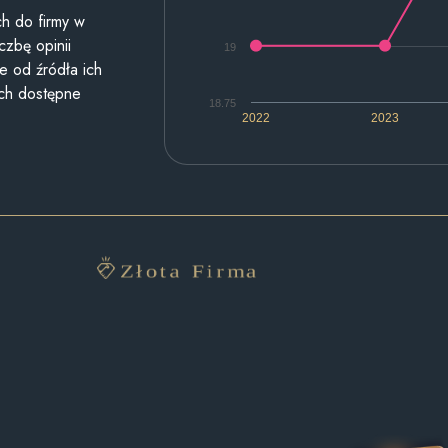
h do firmy w
czbę opinii
19
e od źródła ich
ych dostępne
18.75
2022
2023