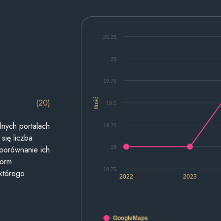
20.25
20
19.75
Ilość
(20)
19.5
lnych portalach
19.25
się liczba
19
 porównanie ich
form.
18.75
 którego
2022
2023
GoogleMaps