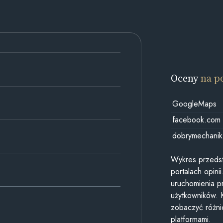
Oceny
na p
GoogleMaps
facebook.com
dobrymechanik
Wykres przedst
portalach opin
uruchomienia p
użytkowników. 
zobaczyć różn
platformami.