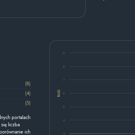
9
8
7
(8)
Ilość
(4)
6
(5)
5
lnych portalach
4
się liczba
 porównanie ich
3