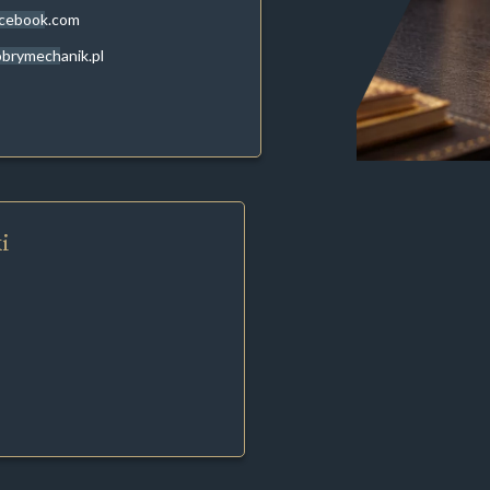
acebook.com
brymechanik.pl
i