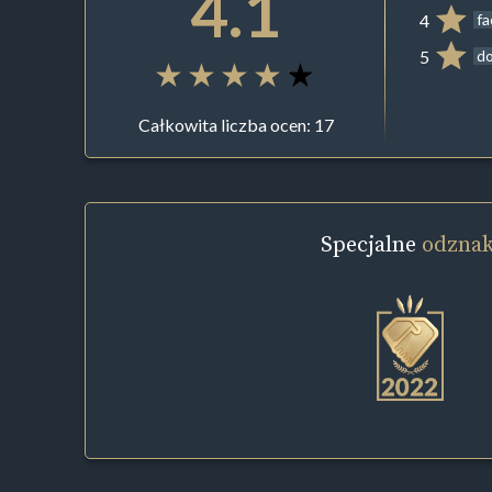
4.1
4
f
5
do
Całkowita liczba ocen: 17
Specjalne
odznak