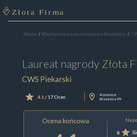
CW
Home
Blacharstwo samochodowe Kozienice
Laureat nagrody
Złota F
CWS Piekarski
Kozienice
4.1
/ 17 Ocen
Brzeźnica 99
Ocena końcowa
Na po
8
G