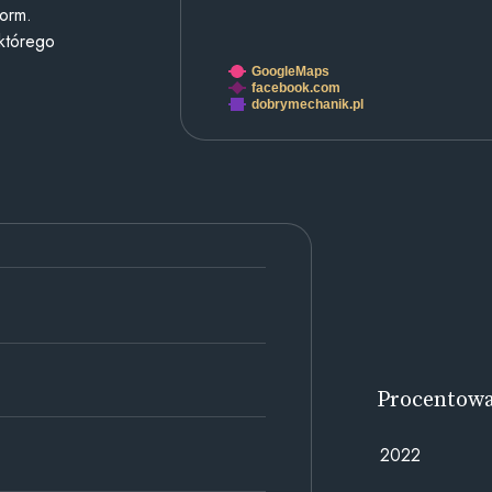
form.
 którego
GoogleMaps
facebook.com
dobrymechanik.pl
Procentow
2022