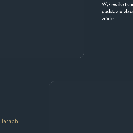
Wykres ilustru
podstawie zbior
źródeł.
 latach