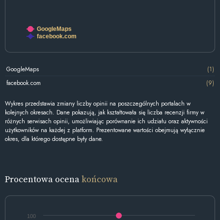
GoogleMaps
facebook.com
GoogleMaps
(1)
facebook.com
(9)
Wykres przedstawia zmiany liczby opinii na poszczególnych portalach w
kolejnych okresach. Dane pokazują, jak kształtowała się liczba recenzji firmy w
różnych serwisach opinii, umożliwiając porównanie ich udziału oraz aktywności
użytkowników na każdej z platform. Prezentowane wartości obejmują wyłącznie
okres, dla którego dostępne były dane.
Procentowa ocena
końcowa
100