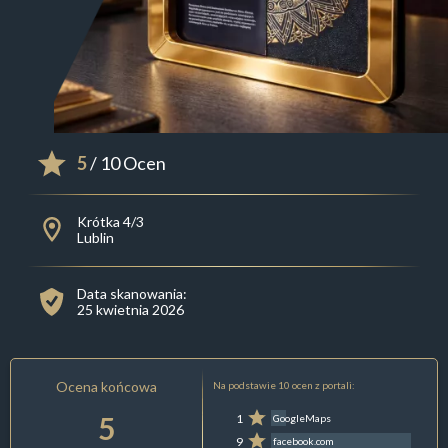
5
/ 10 Ocen
Krótka 4/3
Lublin
Data skanowania:
25 kwietnia 2026
Ocena końcowa
Na podstawie 10 ocen z portali:
5
1
GoogleMaps
9
facebook.com