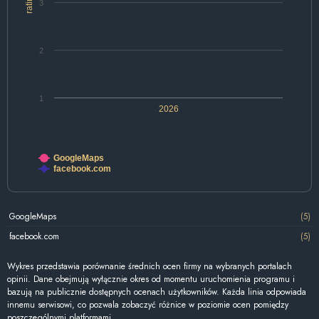
rating
3
2
1
2026
GoogleMaps
facebook.com
GoogleMaps
(5)
facebook.com
(5)
Wykres przedstawia porównanie średnich ocen firmy na wybranych portalach
opinii. Dane obejmują wyłącznie okres od momentu uruchomienia programu i
bazują na publicznie dostępnych ocenach użytkowników. Każda linia odpowiada
innemu serwisowi, co pozwala zobaczyć różnice w poziomie ocen pomiędzy
poszczególnymi platformami.