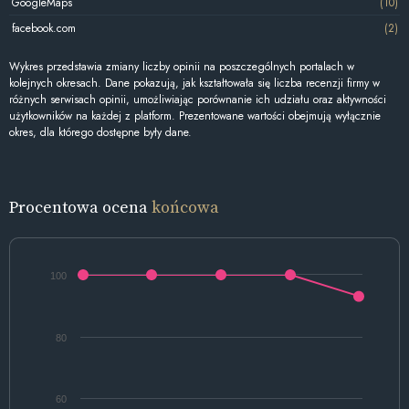
GoogleMaps
(10)
facebook.com
(2)
Wykres przedstawia zmiany liczby opinii na poszczególnych portalach w
kolejnych okresach. Dane pokazują, jak kształtowała się liczba recenzji firmy w
różnych serwisach opinii, umożliwiając porównanie ich udziału oraz aktywności
użytkowników na każdej z platform. Prezentowane wartości obejmują wyłącznie
okres, dla którego dostępne były dane.
Procentowa ocena
końcowa
100
80
60