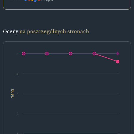
Oceny
na poszczególnych stronach
5
4
rating
3
2