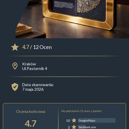
4.7
/ 12 Ocen
Kraków
Ul.Pasternik 4
Data skanowania:
7 maja 2026
Ocena końcowa
Na podstawie 12 ocen z portali:
4.7
10
GoogleMaps
2
facebook.com