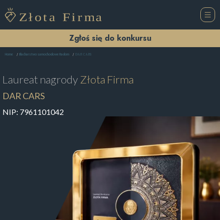
Zgłoś się do konkursu
DAR CARS
Home
Blacharstwo samochodowe Radom
Laureat nagrody
Złota Firma
DAR CARS
NIP:
7961101042