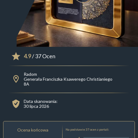
4.9
/ 37 Ocen
Radom
Generała Franciszka Ksawerego Christianiego
8A
Data skanowania:
30 lipca 2026
Ocena końcowa
Na podstawie 37 ocen z portali: