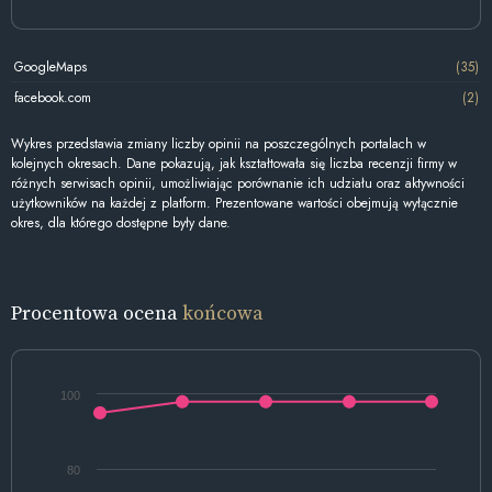
GoogleMaps
(35)
facebook.com
(2)
Wykres przedstawia zmiany liczby opinii na poszczególnych portalach w
kolejnych okresach. Dane pokazują, jak kształtowała się liczba recenzji firmy w
różnych serwisach opinii, umożliwiając porównanie ich udziału oraz aktywności
użytkowników na każdej z platform. Prezentowane wartości obejmują wyłącznie
okres, dla którego dostępne były dane.
Procentowa ocena
końcowa
100
80