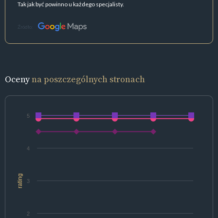
Tak jak być powinno u każdego specjalisty.
Źródło:
Oceny
na poszczególnych stronach
5
4
rating
3
2