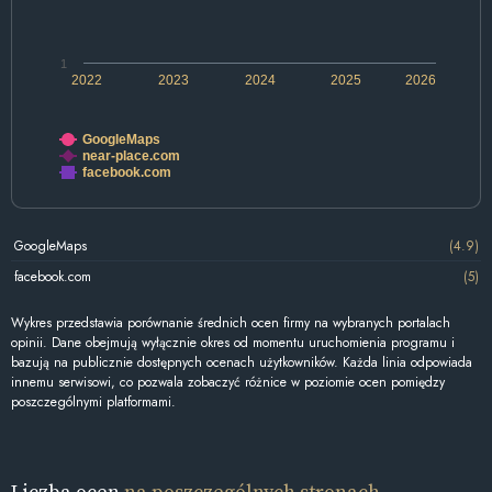
1
2022
2023
2024
2025
2026
GoogleMaps
near-place.com
facebook.com
GoogleMaps
(4.9)
facebook.com
(5)
Wykres przedstawia porównanie średnich ocen firmy na wybranych portalach
opinii. Dane obejmują wyłącznie okres od momentu uruchomienia programu i
bazują na publicznie dostępnych ocenach użytkowników. Każda linia odpowiada
innemu serwisowi, co pozwala zobaczyć różnice w poziomie ocen pomiędzy
poszczególnymi platformami.
Liczba ocen
na poszczególnych stronach