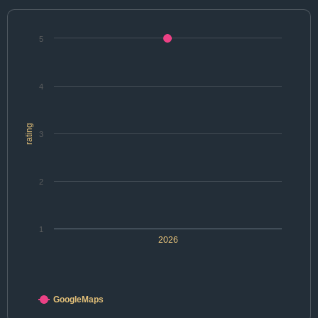
5
4
rating
3
2
1
2026
GoogleMaps