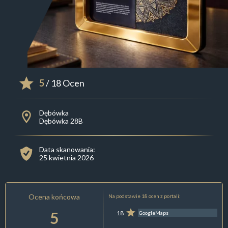
5
/ 18 Ocen
Dębówka
Dębówka 28B
Data skanowania:
25 kwietnia 2026
Ocena końcowa
Na podstawie 18 ocen z portali:
5
18
GoogleMaps