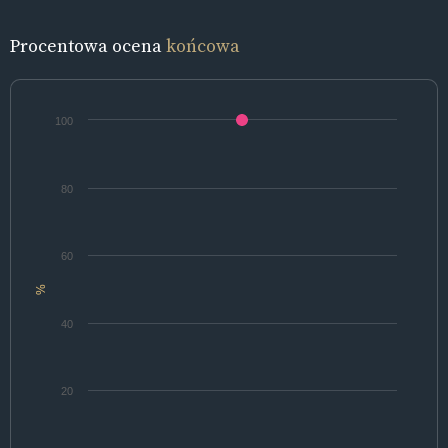
Procentowa ocena
końcowa
100
80
60
%
40
20