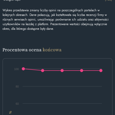
Wykres przedstawia zmiany liczby opinii na poszczególnych portalach w
kolejnych okresach. Dane pokazują, jak kształtowała się liczba recenzji firmy w
różnych serwisach opinii, umożliwiając porównanie ich udziału oraz aktywności
użytkowników na każdej z platform. Prezentowane wartości obejmują wyłącznie
okres, dla którego dostępne były dane.
Procentowa ocena
końcowa
100
80
60
%