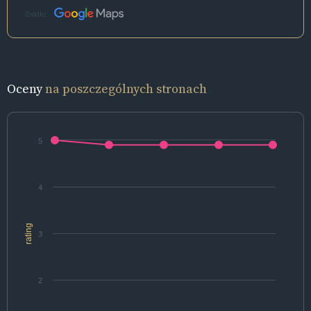
Źródło:
Oceny
na poszczególnych stronach
5
4
rating
3
2