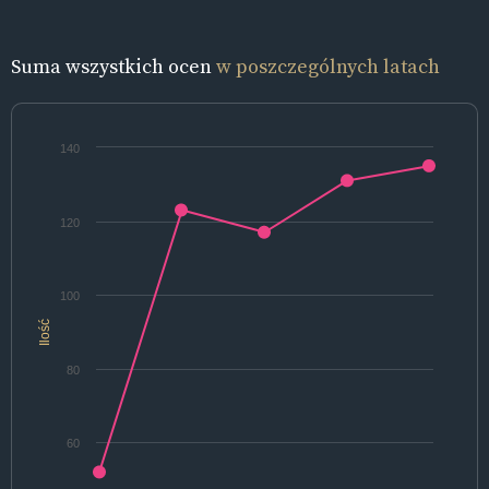
Suma wszystkich ocen
w poszczególnych latach
140
120
100
Ilość
80
60