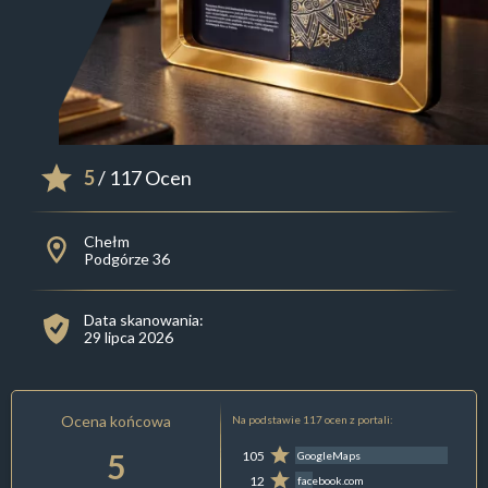
5
/ 117 Ocen
Chełm
Podgórze 36
Data skanowania:
29 lipca 2026
Ocena końcowa
Na podstawie 117 ocen z portali:
5
105
GoogleMaps
12
facebook.com