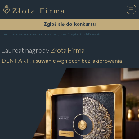
Zgłoś się do konkursu
DENT ART , usuwanie wgnieceń bez lakierowania
Home
Blacharstwo samochodowe Chełm
Laureat nagrody
Złota Firma
DENT ART , usuwanie wgnieceń bez lakierowania