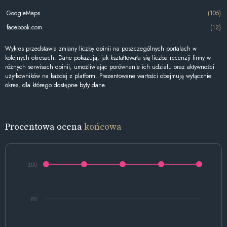
GoogleMaps
(105)
facebook.com
(12)
Wykres przedstawia zmiany liczby opinii na poszczególnych portalach w
kolejnych okresach. Dane pokazują, jak kształtowała się liczba recenzji firmy w
różnych serwisach opinii, umożliwiając porównanie ich udziału oraz aktywności
użytkowników na każdej z platform. Prezentowane wartości obejmują wyłącznie
okres, dla którego dostępne były dane.
Procentowa ocena
końcowa
100
80