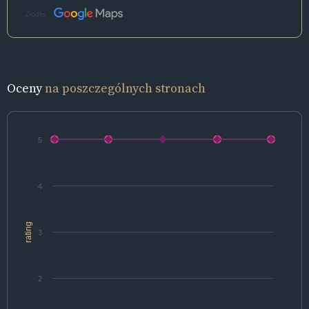
Źródło:
Oceny
na poszczególnych stronach
5
4
rating
3
2