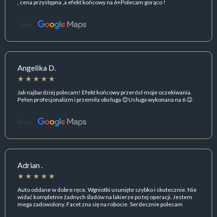
, cena przystępna ,a efekt końcowy na 6+Polecam gorąco !
Źródło:
Angelika D.
Jak najbardziej polecam! Efekt końcowy przerósł moje oczekiwania.
Pełen profesjonalizm i przemiła obsługa 😊Usługa wykonana na 6 😉
Źródło:
Adrian .
Auto oddane w dobre ręce. Wgniotki usunięte szybko i skutecznie. Nie
widać kompletnie żadnych śladów na lakierze po tej operacji. Jestem
mega zadowolony. Facet zna się na robocie. Serdecznie polecam