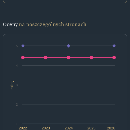
Oceny
na poszczególnych stronach
5
4
rating
3
2
1
2022
2023
2024
2025
2026