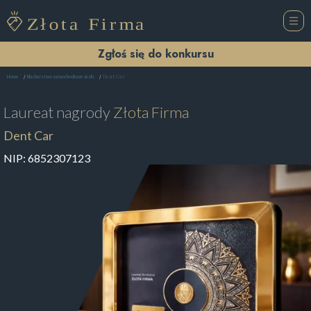
Zgłoś się do konkursu
Dent Car
Home
Blacharstwo samochodowe Jasło
Laureat nagrody
Złota Firma
Dent Car
NIP:
6852307123