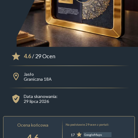
4.6
/ 29 Ocen
Jasło
Graniczna 18A
Data skanowania:
29 lipca 2026
Ocena końcowa
Na podstawie 29 ocen z portali:
4.6
17
GoogleMaps