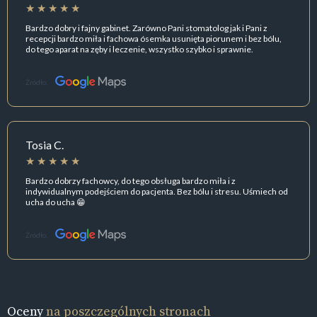
Bardzo dobry i fajny gabinet. Zarówno Pani stomatolog jak i Pani z
recepcji bardzo miła i fachowa ósemka usunięta piorunem i bez bólu,
do tego aparat na zęby i leczenie, wszystko szybko i sprawnie.
Źródło:
Tosia C.
Bardzo dobrzy fachowcy, do tego obsługa bardzo miła i z
indywidualnym podejściem do pacjenta. Bez bólu i stresu. Uśmiech od
ucha do ucha 😁
Źródło:
Oceny
na poszczególnych stronach