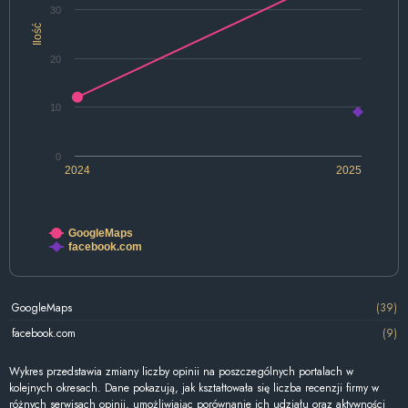
30
Ilość
20
10
0
2024
2025
GoogleMaps
facebook.com
GoogleMaps
(39)
facebook.com
(9)
Wykres przedstawia zmiany liczby opinii na poszczególnych portalach w
kolejnych okresach. Dane pokazują, jak kształtowała się liczba recenzji firmy w
różnych serwisach opinii, umożliwiając porównanie ich udziału oraz aktywności