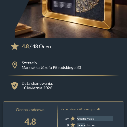
4.8
/ 48 Ocen
Szczecin
Marszałka Józefa Piłsudskiego 33
Data skanowania:
10 kwietnia 2026
Ocena końcowa
Na podstawie 48 ocen z portali:
4.8
39
GoogleMaps
9
facebook.com