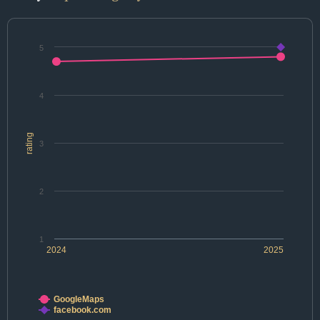
5
4
rating
3
2
1
2024
2025
GoogleMaps
facebook.com