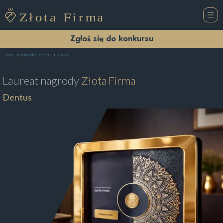
Zgłoś się do konkursu
Dentus
Home
Stomatolog Szczecin
Laureat nagrody
Złota Firma
Dentus