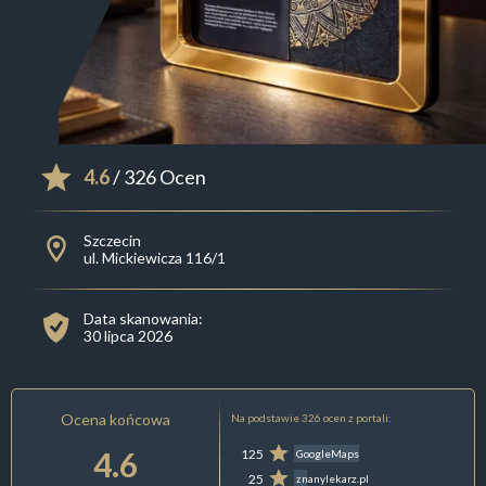
4.6
/ 326 Ocen
Szczecin
ul. Mickiewicza 116/1
Data skanowania:
30 lipca 2026
Ocena końcowa
Na podstawie 326 ocen z portali:
4.6
125
GoogleMaps
25
znanylekarz.pl