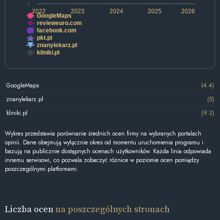
1
2022
2023
2024
2025
2026
GoogleMaps
revieweuro.com
facebook.com
pkt.pl
znanylekarz.pl
kliniki.pl
GoogleMaps
(4.4)
znanylekarz.pl
(5)
kliniki.pl
(9.3)
Wykres przedstawia porównanie średnich ocen firmy na wybranych portalach
opinii. Dane obejmują wyłącznie okres od momentu uruchomienia programu i
bazują na publicznie dostępnych ocenach użytkowników. Każda linia odpowiada
innemu serwisowi, co pozwala zobaczyć różnice w poziomie ocen pomiędzy
poszczególnymi platformami.
Liczba ocen
na poszczególnych stronach