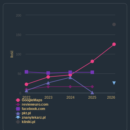
200
150
Ilość
100
50
0
2022
2023
2024
2025
2026
GoogleMaps
revieweuro.com
facebook.com
pkt.pl
znanylekarz.pl
kliniki.pl