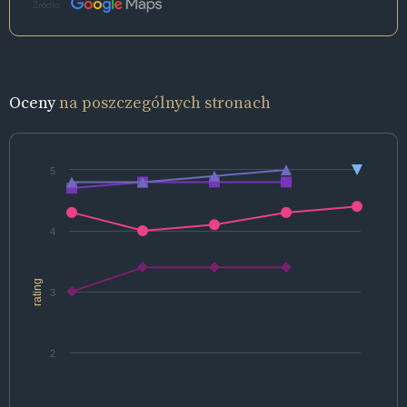
Źródło:
Oceny
na poszczególnych stronach
5
4
rating
3
2