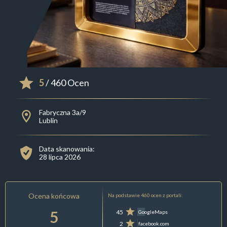
5
/ 460 Ocen
Fabryczna 3a/9
Lublin
Data skanowania:
28 lipca 2026
Ocena końcowa
Na podstawie 460 ocen z portali:
5
45
GoogleMaps
2
facebook.com