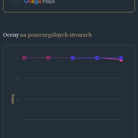
Źródło:
Oceny
na poszczególnych stronach
5
4
rating
3
2