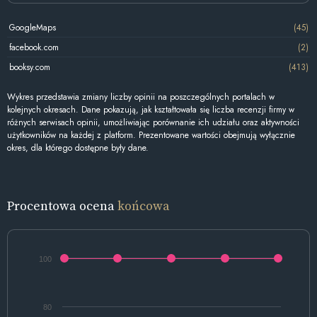
GoogleMaps
(45)
facebook.com
(2)
booksy.com
(413)
Wykres przedstawia zmiany liczby opinii na poszczególnych portalach w
kolejnych okresach. Dane pokazują, jak kształtowała się liczba recenzji firmy w
różnych serwisach opinii, umożliwiając porównanie ich udziału oraz aktywności
użytkowników na każdej z platform. Prezentowane wartości obejmują wyłącznie
okres, dla którego dostępne były dane.
Procentowa ocena
końcowa
100
80