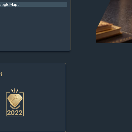
oogleMaps
i