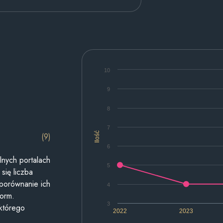
10
9
8
7
Ilość
(9)
6
lnych portalach
5
się liczba
 porównanie ich
4
form.
3
 którego
2022
2023