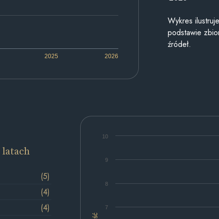
Wykres ilustru
podstawie zbior
źródeł.
2025
2026
10
 latach
9
(5)
8
(4)
(4)
7
Ilość