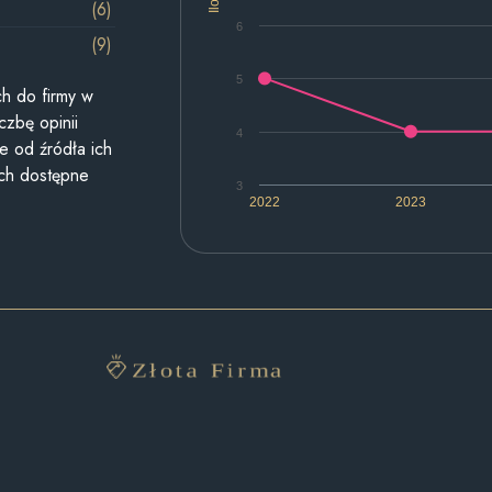
(6)
6
(9)
5
h do firmy w
czbę opinii
4
e od źródła ich
ych dostępne
3
2022
2023