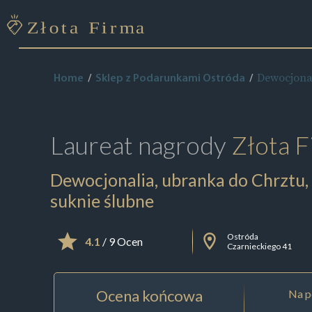
Dewocjonal
Home
Sklep z Podarunkami Ostróda
Laureat nagrody
Złota F
Dewocjonalia, ubranka do Chrztu,
suknie ślubne
Ostróda
4.1
/ 9 Ocen
Czarnieckiego 41
Ocena końcowa
Na p