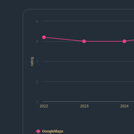
5
4
rating
3
2
1
2022
2023
2024
GoogleMaps