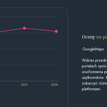
Oceny
na p
GoogleMaps
Wykres przedst
portalach opin
uruchomienia p
użytkowników. 
zobaczyć różn
2025
2026
platformami.