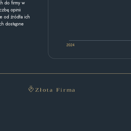
h do firmy w
czbę opinii
e od źródła ich
ych dostępne
2024