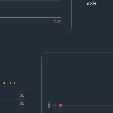
źródeł.
2025
 latach
(50)
(50)
Ilość
50