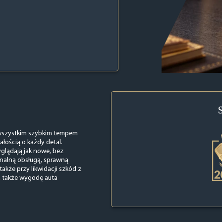
e wszystkim szybkim tempem
ałością o każdy detal.
glądają jak nowe, bez
onalną obsługą, sprawną
akże przy likwidacji szkód z
 a także wygodę auta