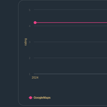
5
4
rating
3
2
1
2024
GoogleMaps