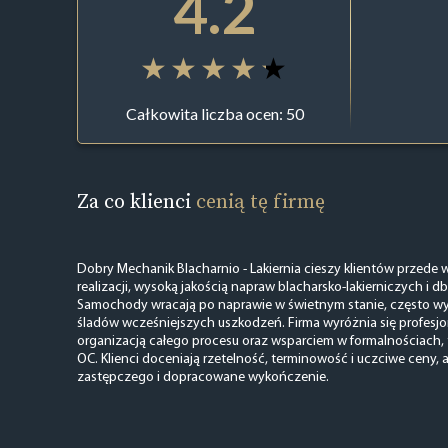
4.2
Całkowita liczba ocen: 50
Za co klienci
cenią tę firmę
Dobry Mechanik Blacharnio - Lakiernia cieszy klientów przed
realizacji, wysoką jakością napraw blacharsko-lakierniczych i db
Samochody wracają po naprawie w świetnym stanie, często wy
śladów wcześniejszych uszkodzeń. Firma wyróżnia się profesj
organizacją całego procesu oraz wsparciem w formalnościach, t
OC. Klienci doceniają rzetelność, terminowość i uczciwe ceny,
zastępczego i dopracowane wykończenie.