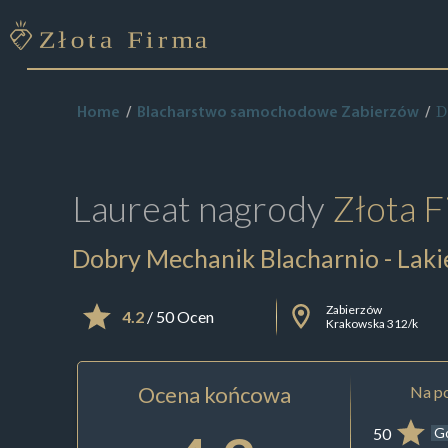
D
Home
Blacharstwo samochodowe Zabierzów
Laureat nagrody
Złota F
Dobry Mechanik Blacharnio - Laki
Zabierzów
4.2
/ 50 Ocen
Krakowska 312/k
Ocena końcowa
Na po
50
G