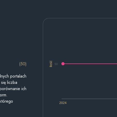
Ilość
(50)
50
lnych portalach
się liczba
 porównanie ich
form.
 którego
2024