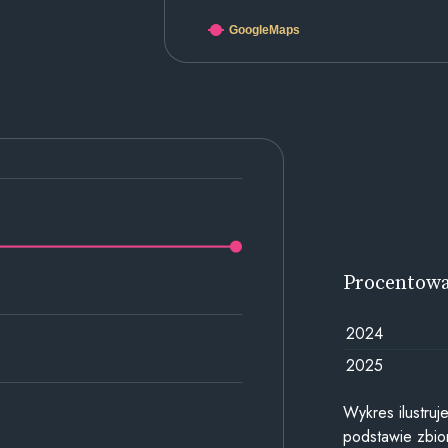
GoogleMaps
Procentow
2024
2025
Wykres ilustru
podstawie zbior