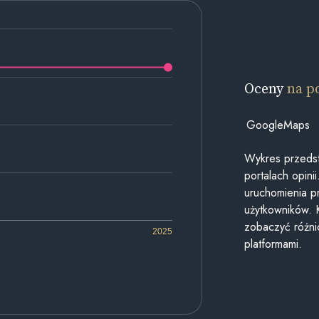
Oceny
na p
GoogleMaps
Wykres przedst
portalach opin
uruchomienia p
użytkowników. 
zobaczyć różn
2025
platformami.