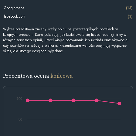
GoogleMaps
(13)
facebook.com
(3)
Wykres przedstawia zmiany liczby opinii na poszczególnych portalach w
kolejnych okresach. Dane pokazują, jak kształtowała się liczba recenzji firmy w
różnych serwisach opinii, umożliwiając porównanie ich udziału oraz aktywności
użytkowników na każdej z platform. Prezentowane wartości obejmują wyłącznie
okres, dla którego dostępne były dane.
Procentowa ocena
końcowa
100
80