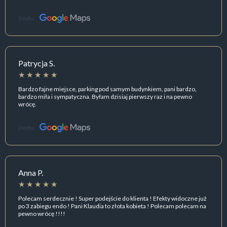
Źródło:
Patrycja S.
Bardzo fajne miejsce, parking pod samym budynkiem, pani bardzo,
bardzo miła i sympatyczna. Byłam dzisiaj pierwszy raz i na pewno
wrócę.
Źródło:
Anna P.
Polecam serdecznie ! Super podejście do klienta ! Efekty widoczne już
po 3 zabiegu endo ! Pani Klaudia to złota kobieta ! Polecam polecam na
pewno wrócę !!!!