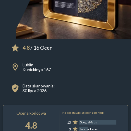
4.8
/ 16 Ocen
Lublin
Kunickiego 167
Data skanowania:
30 lipca 2026
Ocena końcowa
Na podstawie 16 ocen z portali:
4.8
13
GoogleMaps
3
facebook.com