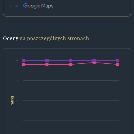
Źródło:
Oceny
na poszczególnych stronach
5
4
rating
3
2