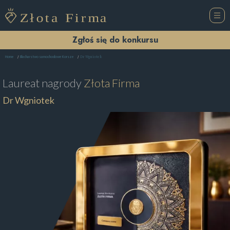
Zgłoś się do konkursu
Dr Wgniotek
Home
Blacharstwo samochodowe Korsze
Laureat nagrody
Złota Firma
Dr Wgniotek