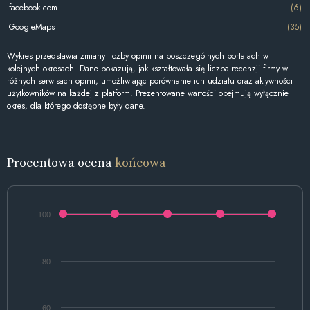
facebook.com
(6)
GoogleMaps
(35)
Wykres przedstawia zmiany liczby opinii na poszczególnych portalach w
kolejnych okresach. Dane pokazują, jak kształtowała się liczba recenzji firmy w
różnych serwisach opinii, umożliwiając porównanie ich udziału oraz aktywności
użytkowników na każdej z platform. Prezentowane wartości obejmują wyłącznie
okres, dla którego dostępne były dane.
Procentowa ocena
końcowa
100
80
60