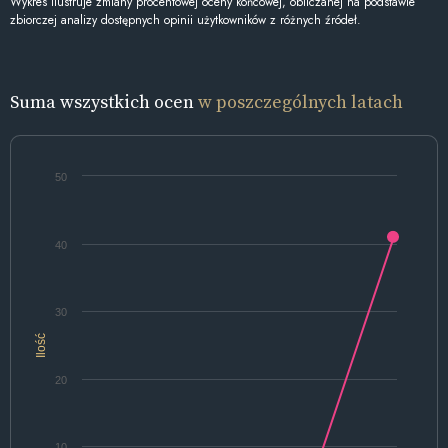
Wykres ilustruje zmiany procentowej oceny końcowej, obliczanej na podstawie
zbiorczej analizy dostępnych opinii użytkowników z różnych źródeł.
Suma wszystkich ocen
w poszczególnych latach
50
40
30
Ilość
20
10