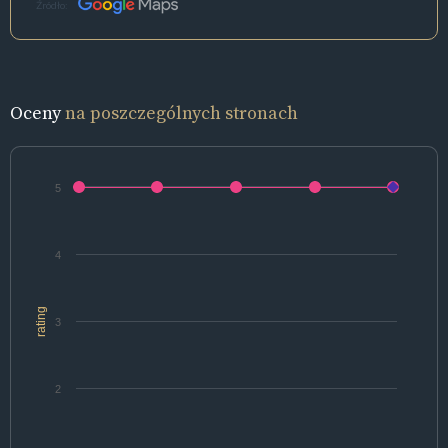
Źródło:
Oceny
na poszczególnych stronach
5
4
rating
3
2