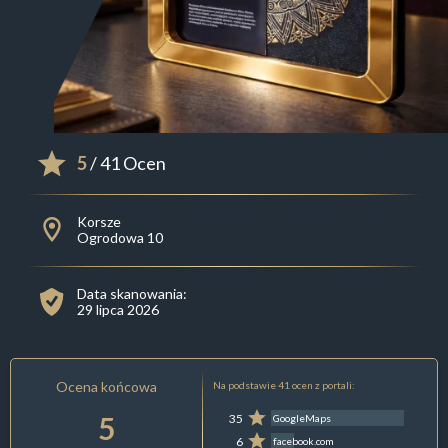
5
/ 41 Ocen
Korsze
Ogrodowa 10
Data skanowania:
29 lipca 2026
Ocena końcowa
Na podstawie 41 ocen z portali:
5
35
GoogleMaps
6
facebook.com