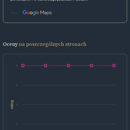
Źródło:
Oceny
na poszczególnych stronach
5
4
rating
3
2