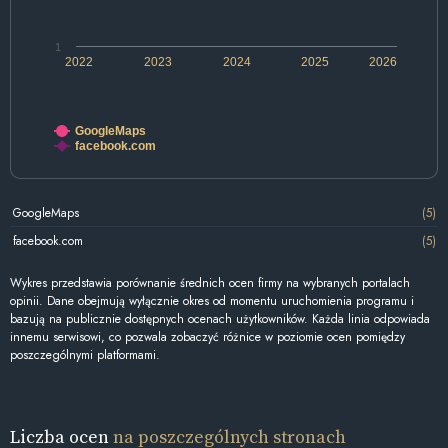
1
2022
2023
2024
2025
2026
GoogleMaps
facebook.com
GoogleMaps
(5)
facebook.com
(5)
Wykres przedstawia porównanie średnich ocen firmy na wybranych portalach
opinii. Dane obejmują wyłącznie okres od momentu uruchomienia programu i
bazują na publicznie dostępnych ocenach użytkowników. Każda linia odpowiada
innemu serwisowi, co pozwala zobaczyć różnice w poziomie ocen pomiędzy
poszczególnymi platformami.
Liczba ocen
na poszczególnych stronach