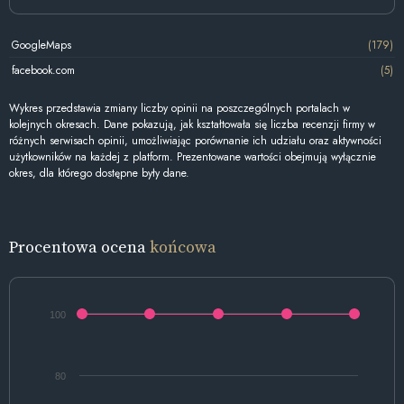
GoogleMaps
(179)
facebook.com
(5)
Wykres przedstawia zmiany liczby opinii na poszczególnych portalach w
kolejnych okresach. Dane pokazują, jak kształtowała się liczba recenzji firmy w
różnych serwisach opinii, umożliwiając porównanie ich udziału oraz aktywności
użytkowników na każdej z platform. Prezentowane wartości obejmują wyłącznie
okres, dla którego dostępne były dane.
Procentowa ocena
końcowa
100
80