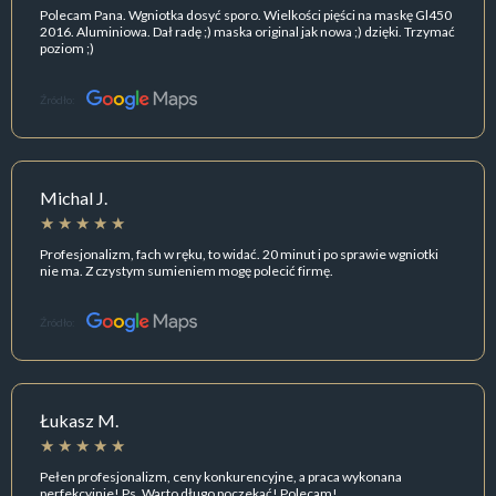
Polecam Pana. Wgniotka dosyć sporo. Wielkości pięści na maskę Gl450
2016. Aluminiowa. Dał radę ;) maska original jak nowa ;) dzięki. Trzymać
poziom ;)
Źródło:
Michal J.
Profesjonalizm, fach w ręku, to widać. 20 minut i po sprawie wgniotki
nie ma. Z czystym sumieniem mogę polecić firmę.
Źródło:
Łukasz M.
Pełen profesjonalizm, ceny konkurencyjne, a praca wykonana
perfekcyjnie! Ps. Warto długo poczekać! Polecam!