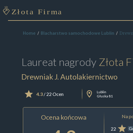
Drewni
Home
Blacharstwo samochodowe Lublin
Laureat nagrody
Złota F
Drewniak J. Autolakiernictwo
Lublin
4.3
/ 22 Ocen
Głuska 81
Ocena końcowa
Na po
22
G