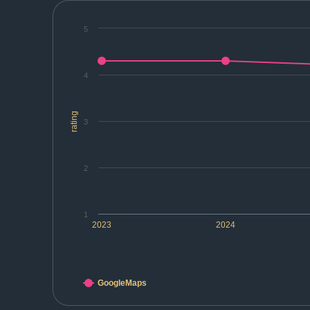
5
4
rating
3
2
1
2023
2024
GoogleMaps