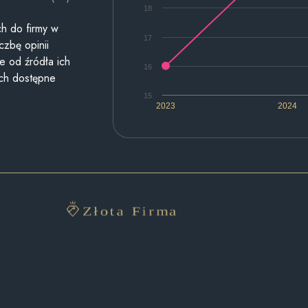
18
h do firmy w
17
czbę opinii
e od źródła ich
16
ych dostępne
15
2023
2024