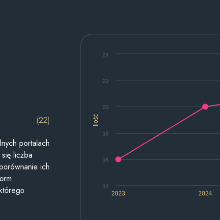
24
22
20
Ilość
(22)
18
lnych portalach
się liczba
16
 porównanie ich
form.
14
 którego
2023
2024