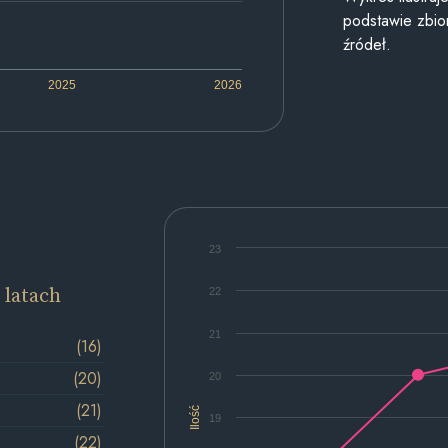
podstawie zbior
źródeł.
2025
2026
23
 latach
22
21
(16)
(20)
20
(21)
Ilość
19
(22)