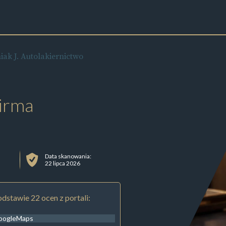
ak J. Autolakiernictwo
irma
Data skanowania:
22 lipca 2026
dstawie 22 ocen z portali:
oogleMaps