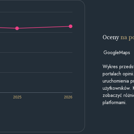
Oceny
na p
GoogleMaps
Wykres przedst
portalach opin
uruchomienia p
użytkowników. 
zobaczyć różn
2025
2026
platformami.