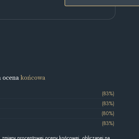
a ocena
końcowa
(83%)
(83%)
(80%)
(83%)
je zmiany procentowej oceny końcowej, obliczanej na