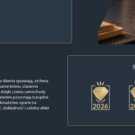
 klienta sprawiają, że firma
anie koloru, staranne
, dzięki czemu samochody
 atutem pozostają rozsądne
 doradztwo oparte na
ć, dokładność i solidny efekt