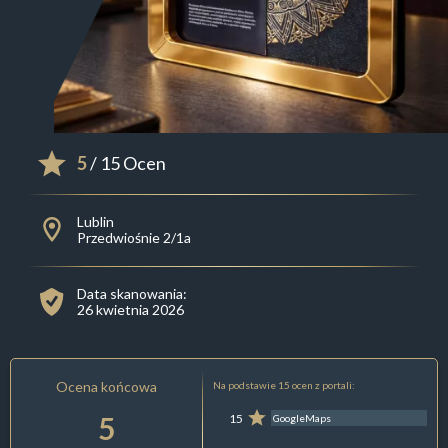
5
/ 15 Ocen
Lublin
Przedwiośnie 2/1a
Data skanowania:
26 kwietnia 2026
Ocena końcowa
Na podstawie 15 ocen z portali:
5
15
GoogleMaps