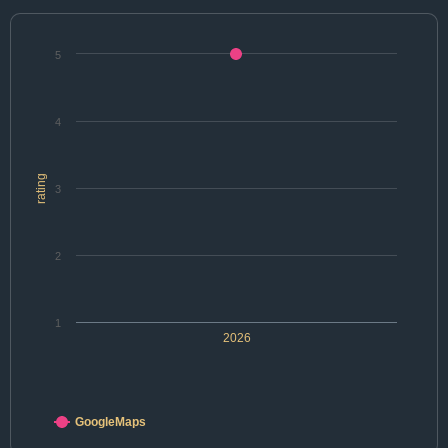
5
4
rating
3
2
1
2026
GoogleMaps