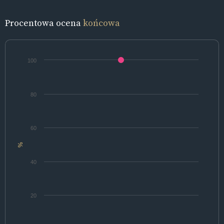
Procentowa ocena
końcowa
100
80
60
%
40
20