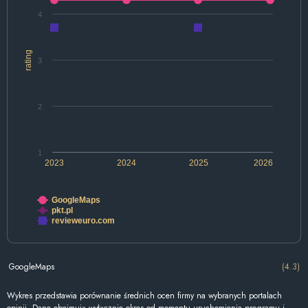
4
rating
3
2
1
2023
2024
2025
2026
GoogleMaps
pkt.pl
revieweuro.com
GoogleMaps
(4.3)
Wykres przedstawia porównanie średnich ocen firmy na wybranych portalach