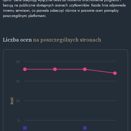
opinii. Dane obejmują wyłącznie okres od momentu uruchomienia programu i
bazują na publicznie dostępnych ocenach użytkowników. Każda linia odpowiada
innemu serwisowi, co pozwala zobaczyć różnice w poziomie ocen pomiędzy
poszczególnymi platformami.
Liczba ocen
na poszczególnych stronach
20
15
Ilość
10
5