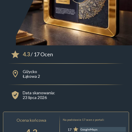
4.3
/ 17 Ocen
Giżycko
Łąkowa 2
Data skanowania:
23 lipca 2026
Ocena końcowa
Na podstawie 17 ocen z portali:
17
GoogleMaps