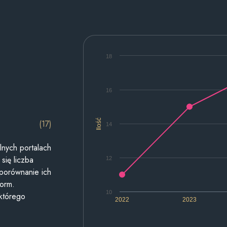
18
16
Ilość
(17)
14
lnych portalach
się liczba
12
 porównanie ich
form.
10
 którego
2022
2023